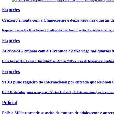
Esportes
Cruzeiro empata com a Chapecoense e deixa vaga nas quartas d
Raposa fica no 0 a 0 na Arena Condá e decide classificação diante da torcida,
Esportes
Atlético-MG empata com o Juventude e deixa vaga nas quartas d
Galo fica no 0 a 0 com o Juventude na Arena MRV e terá de buscar a classific
Esportes
STJD pune zagueiro do Internacional por entrada que lesionou 
O STJD decidiu punir o zagueiro Victor Gabriel, do Internacional, pela entrad
Policial
Polícia Militar prende suspeito de estupro de adolescente e apr