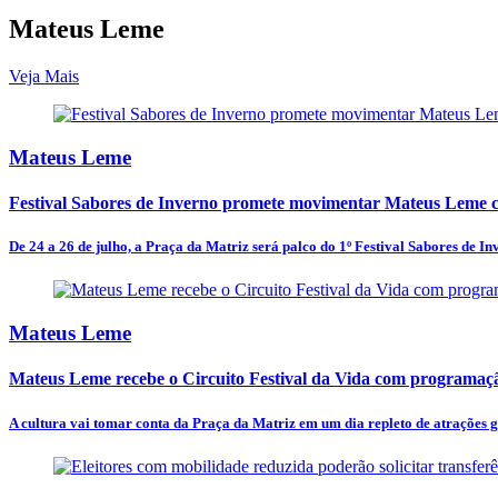
Mateus Leme
Veja Mais
Mateus Leme
Festival Sabores de Inverno promete movimentar Mateus Leme c
De 24 a 26 de julho, a Praça da Matriz será palco do 1º Festival Sabores de In
Mateus Leme
Mateus Leme recebe o Circuito Festival da Vida com programação
A cultura vai tomar conta da Praça da Matriz em um dia repleto de atrações gr