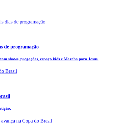
ias de programação
 com shows, pregações, espaço kids e Marcha para Jesus.
rasil
etição.