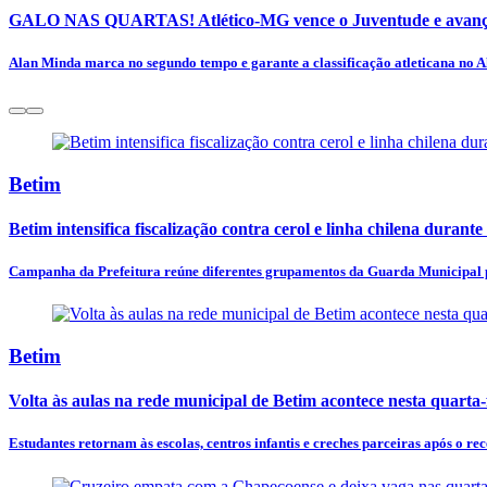
GALO NAS QUARTAS! Atlético-MG vence o Juventude e avança
Alan Minda marca no segundo tempo e garante a classificação atleticana no A
Betim
Betim intensifica fiscalização contra cerol e linha chilena durante
Campanha da Prefeitura reúne diferentes grupamentos da Guarda Municipal pa
Betim
Volta às aulas na rede municipal de Betim acontece nesta quarta-f
Estudantes retornam às escolas, centros infantis e creches parceiras após o rec