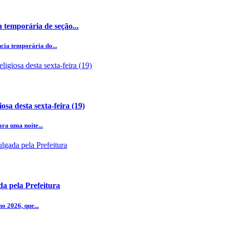
a temporária de seção...
cia temporária do...
a desta sexta-feira (19)
ra uma noite...
a pela Prefeitura
o 2026, que...