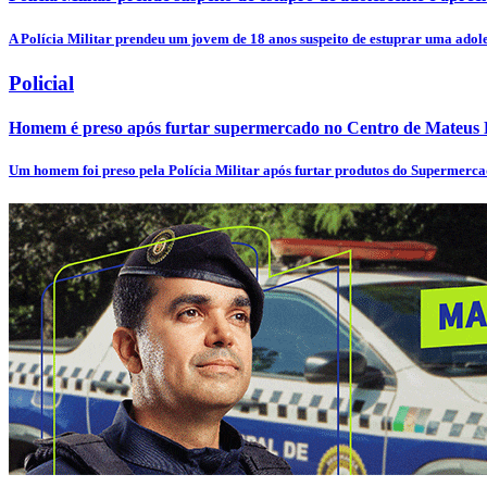
A Polícia Militar prendeu um jovem de 18 anos suspeito de estuprar uma adol
Policial
Homem é preso após furtar supermercado no Centro de Mateus
Um homem foi preso pela Polícia Militar após furtar produtos do Supermerca