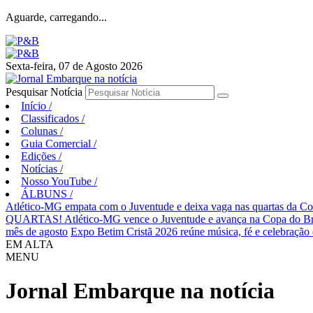
Aguarde, carregando...
Sexta-feira, 07 de Agosto 2026
Pesquisar Notícia
Início
/
Classificados
/
Colunas
/
Guia Comercial
/
Edições
/
Notícias
/
Nosso YouTube
/
ÁLBUNS
/
Atlético-MG empata com o Juventude e deixa vaga nas quartas da Co
QUARTAS! Atlético-MG vence o Juventude e avança na Copa do Br
mês de agosto
Expo Betim Cristã 2026 reúne música, fé e celebração
EM ALTA
MENU
Jornal Embarque na notícia