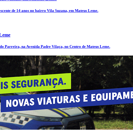
escente de 14 anos no bairro Vila Suzana, em Mateus Leme.
 Leme
do Parreira, na Avenida Padre Vilaça, no Centro de Mateus Leme.