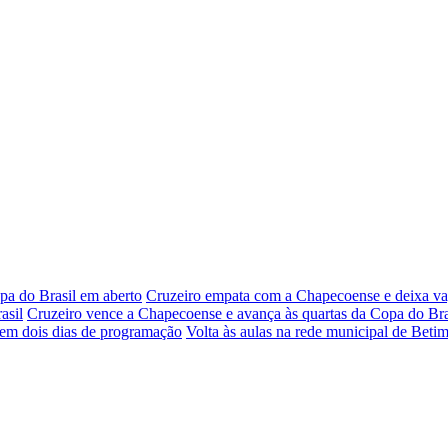
pa do Brasil em aberto
Cruzeiro empata com a Chapecoense e deixa vag
asil
Cruzeiro vence a Chapecoense e avança às quartas da Copa do Bra
 em dois dias de programação
Volta às aulas na rede municipal de Betim