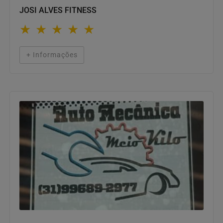
JOSI ALVES FITNESS
★
★
★
★
★
+ Informações
OFICINAS