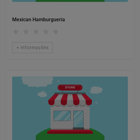
Onde comer
Mexican Hamburgueria
★
★
★
★
★
+ Informações