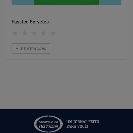
Onde comer
Fast Ice Sorvetes
★
★
★
★
★
+ Informações
Descubra Mais