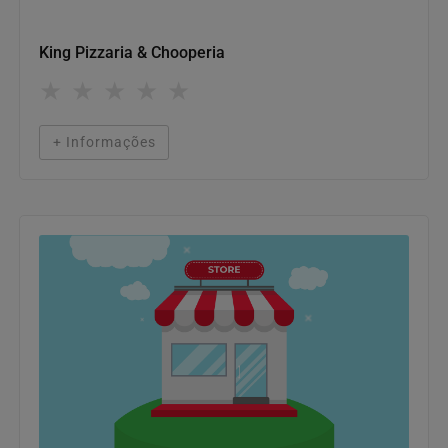
Onde comer
King Pizzaria & Chooperia
★
★
★
★
★
+ Informações