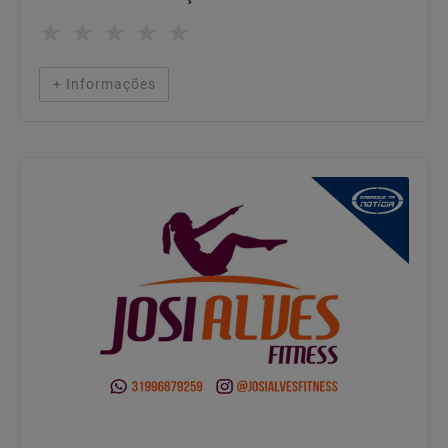
★
★
★
★
★
+ Informações
Esportes & Bem Estar