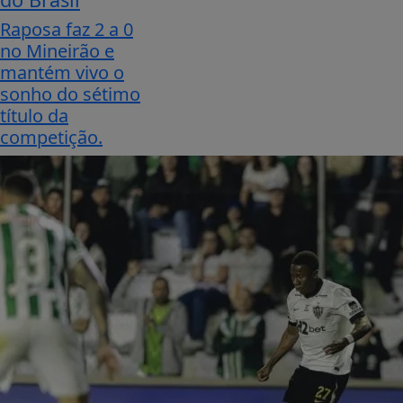
Raposa faz 2 a 0
no Mineirão e
mantém vivo o
sonho do sétimo
título da
competição.