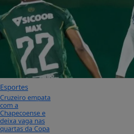
Esportes
Cruzeiro empata
com a
Chapecoense e
deixa vaga nas
quartas da Copa