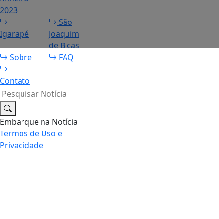
2023
São
Igarapé
Joaquim
de Bicas
Sobre
FAQ
Contato
Pesquisar Notícia
Embarque na Notícia
Termos de Uso e
Privacidade