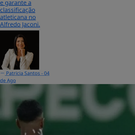
e garante a
classificação
atleticana no
Alfredo Jaconi.
Patricia Santos
- 04
de Ago