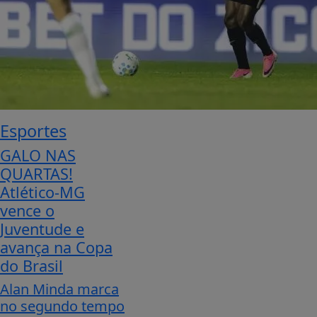
Esportes
GALO NAS
QUARTAS!
Atlético-MG
vence o
Juventude e
avança na Copa
do Brasil
Alan Minda marca
no segundo tempo