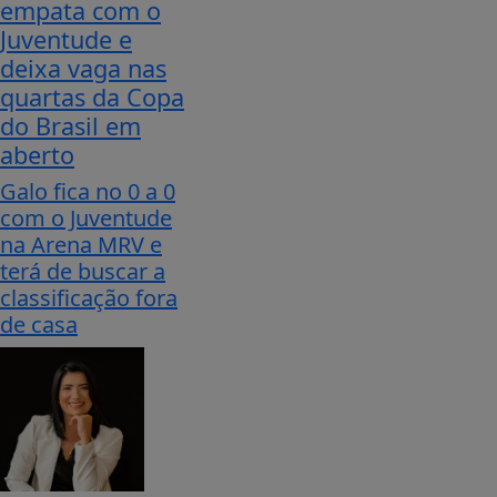
empata com o
Juventude e
deixa vaga nas
quartas da Copa
do Brasil em
aberto
Galo fica no 0 a 0
com o Juventude
na Arena MRV e
terá de buscar a
classificação fora
de casa