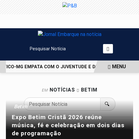
Pesquisar Notícia
MENU
ÉTICO-MG EMPATA COM O JUVENTUDE E DEIXA VAGA NAS QU
EM ALTA
NOTÍCIAS
BETIM
EM
🔍
Betim
Expo Betim Cristã 2026 reúne
música, fé e celebração em dois dias
de programação