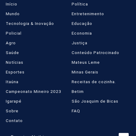
Início
Política
Mundo
Entretenimento
Tecnologia & Inovação
Educação
Policial
Economia
Agro
Justiça
Saúde
Conteúdo Patrocinado
Notícias
Mateus Leme
Esportes
Minas Gerais
Itaúna
Receitas de cozinha.
Campeonato Mineiro 2023
Betim
Igarapé
São Joaquim de Bicas
Sobre
FAQ
Contato
Termos de Uso e Privacidade
Esse site utiliza cookies para melhorar sua