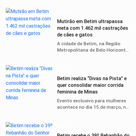
julho.
Betim
Mutirão em Betim ultrapassa
meta com 1.462 mil castrações
de cães e gatos
A cidade de Betim, na Região
Metropolitana de Belo Horizonte,
sediou uma grande mobilização
voltada à proteção e ao bem-
Betim
estar animal. Realizado no
Ginásio Poliesportivo Divino
Betim realiza “Divas na Pista” e
Braga, o evento reuniu mutirão
quer consolidar maior corrida
de castração de cães e gatos,
feminina de Minas
feira de adoç
Evento exclusivo para mulheres
acontece no dia 15 de março, na
Praça do Imbiruçu, com
expectativa de reunir cerca de 2
Betim
mil participantes e integrar a
programação do mês dedicado
Betim recebe o 39º Rebanhão do