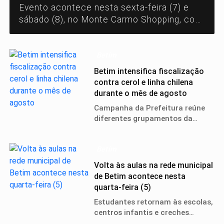
Evento acontece nesta sexta-feira (7) e
sábado (8), no Monte Carmo Shopping, com
shows, pregações, espaço kids e Marcha
para Jesus.
Betim
Betim intensifica fiscalização
contra cerol e linha chilena
durante o mês de agosto
Campanha da Prefeitura reúne
diferentes grupamentos da
Guarda Municipal para reforçar
a prevenção, fiscalização e
Betim
conscientização.
Volta às aulas na rede municipal
de Betim acontece nesta
quarta-feira (5)
Estudantes retornam às escolas,
centros infantis e creches
parceiras após o recesso de