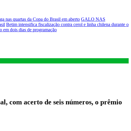
a nas quartas da Copa do Brasil em aberto
GALO NAS
sil
Betim intensifica fiscalização contra cerol e linha chilena durante o
ão em dois dias de programação
l, com acerto de seis números, o prêmio