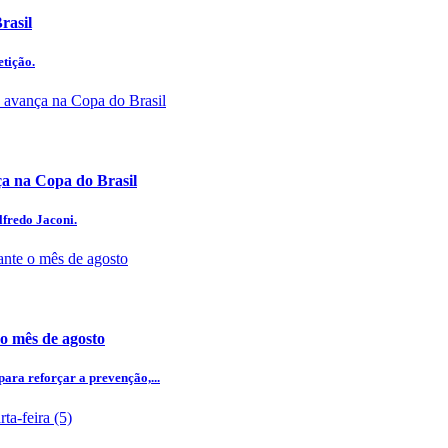
rasil
etição.
 na Copa do Brasil
lfredo Jaconi.
 o mês de agosto
ra reforçar a prevenção,...