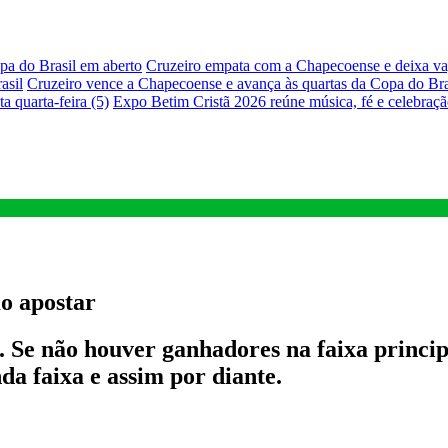
pa do Brasil em aberto
Cruzeiro empata com a Chapecoense e deixa vag
asil
Cruzeiro vence a Chapecoense e avança às quartas da Copa do Bra
a quarta-feira (5)
Expo Betim Cristã 2026 reúne música, fé e celebraç
mo apostar
Se não houver ganhadores na faixa principa
da faixa e assim por diante.