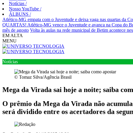
Notícias
/
Nosso YouTube
/
ÁLBUNS
/
Atlético-MG empata com o Juventude e deixa vaga nas quartas da Co
QUARTAS! Atlético-MG vence o Juventude e avança na Copa do Br
mês de agosto
Volta às aulas na rede municipal de Betim acontece nest
EM ALTA
MENU
Notícias
© Tomaz Silva/Agência Brasil
Mega da Virada sai hoje a noite; saiba co
O prêmio da Mega da Virada não acumula. 
será dividido entre os acertadores da segun