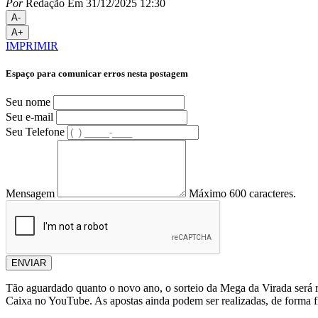
Por
Redação
Em 31/12/2025 12:30
A-
A+
IMPRIMIR
Espaço para comunicar erros nesta postagem
Seu nome
Seu e-mail
Seu Telefone
Mensagem
Máximo 600 caracteres.
ENVIAR
Tão aguardado quanto o novo ano, o sorteio da Mega da Virada será rea
Caixa no YouTube. As apostas ainda podem ser realizadas, de forma fís