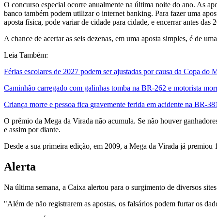
O concurso especial ocorre anualmente na última noite do ano. As apost
banco também podem utilizar o internet banking. Para fazer uma apost
aposta física, pode variar de cidade para cidade, e encerrar antes das 
A chance de acertar as seis dezenas, em uma aposta simples, é de u
Leia Também:
Férias escolares de 2027 podem ser ajustadas por causa da Copa do
Caminhão carregado com galinhas tomba na BR-262 e motorista morre
Criança morre e pessoa fica gravemente ferida em acidente na BR-381
O prêmio da Mega da Virada não acumula. Se não houver ganhadores na
e assim por diante.
Desde a sua primeira edição, em 2009, a Mega da Virada já premiou 1
Alerta
Na última semana, a Caixa alertou para o surgimento de diversos sites
"Além de não registrarem as apostas, os falsários podem furtar os da