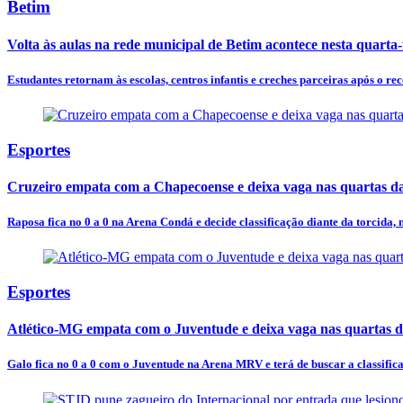
Betim
Volta às aulas na rede municipal de Betim acontece nesta quarta-f
Estudantes retornam às escolas, centros infantis e creches parceiras após o rec
Esportes
Cruzeiro empata com a Chapecoense e deixa vaga nas quartas d
Raposa fica no 0 a 0 na Arena Condá e decide classificação diante da torcida,
Esportes
Atlético-MG empata com o Juventude e deixa vaga nas quartas d
Galo fica no 0 a 0 com o Juventude na Arena MRV e terá de buscar a classific