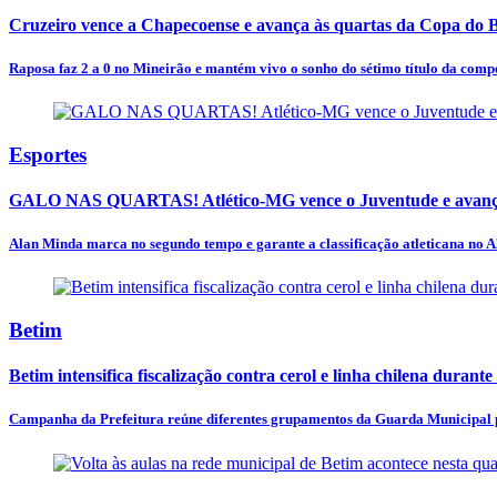
Cruzeiro vence a Chapecoense e avança às quartas da Copa do B
Raposa faz 2 a 0 no Mineirão e mantém vivo o sonho do sétimo título da comp
Esportes
GALO NAS QUARTAS! Atlético-MG vence o Juventude e avança
Alan Minda marca no segundo tempo e garante a classificação atleticana no A
Betim
Betim intensifica fiscalização contra cerol e linha chilena durante
Campanha da Prefeitura reúne diferentes grupamentos da Guarda Municipal pa