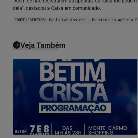
“Além de não registrarem as apostas, os falsários podem 
dela”, destacou a Caixa em comunicado.
FONTE/CRÉDITOS:
Paula Laboissière – Repórter da Agência B
Veja Também
BETIM