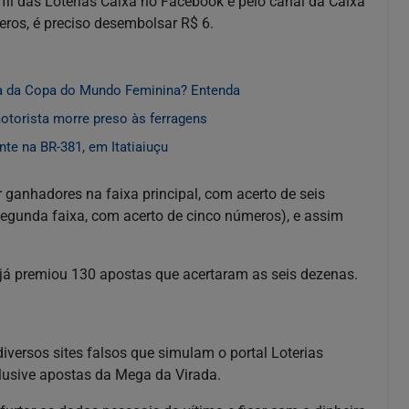
rfil das Loterias Caixa no Facebook e pelo canal da Caixa
ros, é preciso desembolsar R$ 6.
sa da Copa do Mundo Feminina? Entenda
torista morre preso às ferragens
te na BR-381, em Itatiaiuçu
ganhadores na faixa principal, com acerto de seis
segunda faixa, com acerto de cinco números), e assim
 já premiou 130 apostas que acertaram as seis dezenas.
iversos sites falsos que simulam o portal Loterias
nclusive apostas da Mega da Virada.