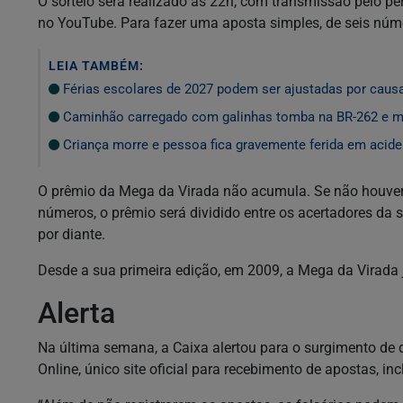
O sorteio será realizado às 22h, com transmissão pelo pe
no YouTube. Para fazer uma aposta simples, de seis núme
LEIA TAMBÉM:
Férias escolares de 2027 podem ser ajustadas por cau
Caminhão carregado com galinhas tomba na BR-262 e mo
Criança morre e pessoa fica gravemente ferida em aciden
O prêmio da Mega da Virada não acumula. Se não houver 
números, o prêmio será dividido entre os acertadores da 
por diante.
Desde a sua primeira edição, em 2009, a Mega da Virada
Alerta
Na última semana, a Caixa alertou para o surgimento de d
Online, único site oficial para recebimento de apostas, i