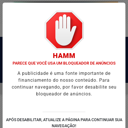
HAMM
PARECE QUE VOCÊ USA UM BLOQUEADOR DE ANÚNCIOS
A publicidade é uma fonte importante de
Pesquisar Notícia
financiamento do nosso conteúdo. Para
continuar navegando, por favor desabilite seu
MENU
-MG EMPATA COM O JUVENTUDE E DEIXA VAGA NAS QUARTAS DA COP
bloqueador de anúncios.
EM ALTA
APÓS DESABILITAR, ATUALIZE A PÁGINA PARA CONTINUAR SUA
NAVEGAÇÃO!