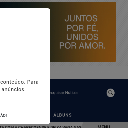
QUINTA-FEIRA, 06 DE AGOSTO 2026
 conteúdo. Para
 anúncios.
Pesquisar Notícia
/
/
NOSSO YOUTUBE
ÁLBUNS
ÇÃO!
MENU
A CHAPECOENSE E DEIXA VAGA NAS QUARTAS DA COPA DO BRASIL 