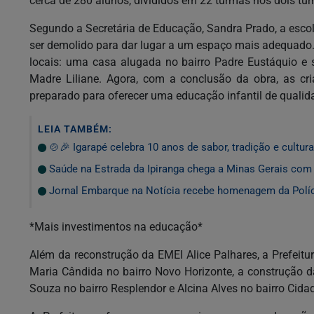
cerca de 280 alunos, divididos em 22 turmas nos dois tur
Segundo a Secretária de Educação, Sandra Prado, a esco
ser demolido para dar lugar a um espaço mais adequado.
locais: uma casa alugada no bairro Padre Eustáquio e s
Madre Liliane. Agora, com a conclusão da obra, as cr
preparado para oferecer uma educação infantil de qualid
LEIA TAMBÉM:
🍲🎉 Igarapé celebra 10 anos de sabor, tradição e cultura
Saúde na Estrada da Ipiranga chega a Minas Gerais com
Jornal Embarque na Notícia recebe homenagem da Políci
*Mais investimentos na educação*
Além da reconstrução da EMEI Alice Palhares, a Prefeit
Maria Cândida no bairro Novo Horizonte, a construção 
Souza no bairro Resplendor e Alcina Alves no bairro Cid