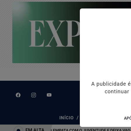
A publicidade 
continuar
/
/
INÍCIO
CLASSIFICADOS
APÓ
EM ALTA
ATLÉTICO-MG EMPATA COM O JUVENTUDE E DEIXA VAGA NAS Q