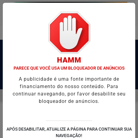
HAMM
PARECE QUE VOCÊ USA UM BLOQUEADOR DE ANÚNCIOS
A publicidade é uma fonte importante de
Pesquisar Notícia
financiamento do nosso conteúdo. Para
continuar navegando, por favor desabilite seu
MENU
-MG EMPATA COM O JUVENTUDE E DEIXA VAGA NAS QUARTAS DA COP
bloqueador de anúncios.
EM ALTA
APÓS DESABILITAR, ATUALIZE A PÁGINA PARA CONTINUAR SUA
NAVEGAÇÃO!