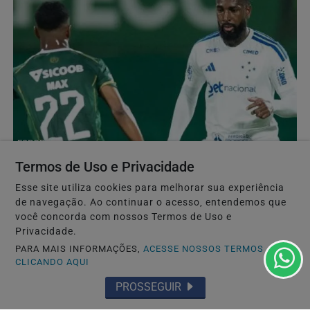
ESPORTES
Cruzeiro empata com a Chapecoense e deixa vaga
Termos de Uso e Privacidade
nas quartas da Copa do Brasil em aberto
Esse site utiliza cookies para melhorar sua experiência
Raposa fica no 0 a 0 na Arena Condá e decide
de navegação. Ao continuar o acesso, entendemos que
classificação diante da torcida, no Mineirão
você concorda com nossos Termos de Uso e
Privacidade.
PARA MAIS INFORMAÇÕES,
ACESSE NOSSOS TERMOS
CLICANDO AQUI
PROSSEGUIR