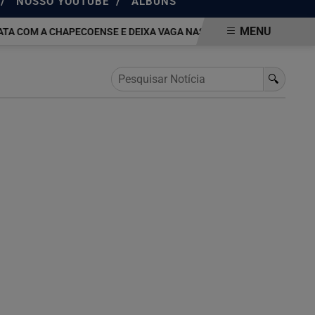
/
/
NOSSO YOUTUBE
ÁLBUNS
MENU
 COM A CHAPECOENSE E DEIXA VAGA NAS QUARTAS DA COPA DO BR
🔍