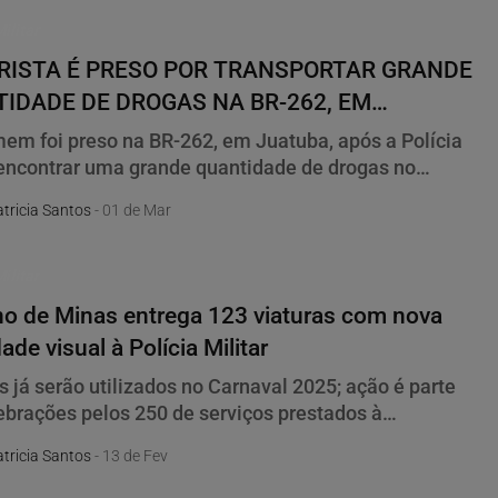
o reeleito Fuad Noman, ocorrido em 26 de março.
Militar
ISTA É PRESO POR TRANSPORTAR GRANDE
IDADE DE DROGAS NA BR-262, EM
UBA
m foi preso na BR-262, em Juatuba, após a Polícia
 encontrar uma grande quantidade de drogas no
 que ele dirigia. A abordagem aconteceu durante o
tricia Santos
- 01 de Mar
ento a um acidente de trânsito envolvendo um carro
otocicleta.
Militar
o de Minas entrega 123 viaturas com nova
ade visual à Polícia Militar
s já serão utilizados no Carnaval 2025; ação é parte
ebrações pelos 250 de serviços prestados à
ão.São 123 veículos, modelo Renault Duster, que já
tricia Santos
- 13 de Fev
com nova padronização visual para reforçar a
o aos mineiros.