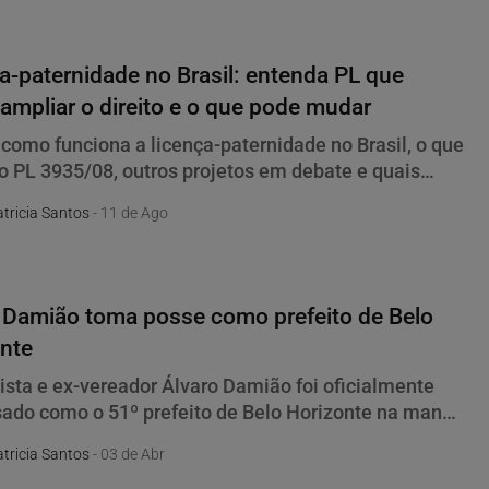
a-paternidade no Brasil: entenda PL que
ampliar o direito e o que pode mudar
 como funciona a licença-paternidade no Brasil, o que
o PL 3935/08, outros projetos em debate e quais
s a ampliação pode trazer.
tricia Santos
- 11 de Ago
rizonte
 Damião toma posse como prefeito de Belo
nte
lista e ex-vereador Álvaro Damião foi oficialmente
do como o 51º prefeito de Belo Horizonte na manhã
uinta-feira (3), em cerimônia realizada na Câmara
tricia Santos
- 03 de Abr
al. Ele assume o cargo após o falecimento do