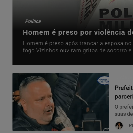
Política
Homem é preso por violência 
Homem é preso após trancar a esposa no 
fogo.Vizinhos ouviram gritos de socorro
impediu o pior!
Política
Prefei
parcer
O prefe
suas de
parceri
Pa