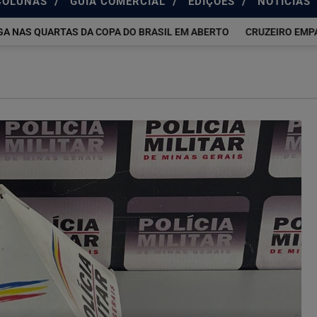
/
/
/
COLUNAS
GUIA COMERCIAL
EDIÇÕES
NOTÍCIAS
 NAS QUARTAS DA COPA DO BRASIL EM ABERTO
CRUZEIRO EMPATA