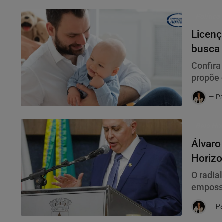
Política
Licenç
busca 
Confira
propõe 
impacto
Pa
Belo Ho
Álvaro
Horizo
O radia
empossa
desta q
Pa
Municip