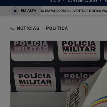
/
/
INÍCIO
CLASSIFICADOS
EM ALTA
ATLÉTICO-MG EMPATA COM O JUVENTUDE E DEIXA VAGA
NOTÍCIAS
POLÍTICA
EM