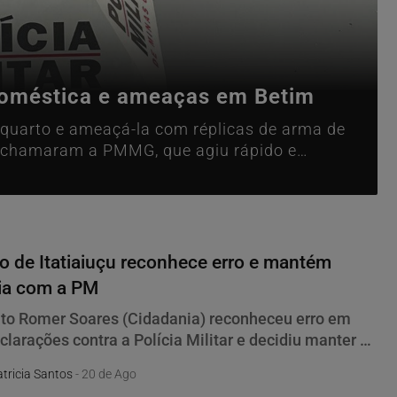
doméstica e ameaças em Betim
quarto e ameaçá-la com réplicas de arma de
 e chamaram a PMMG, que agiu rápido e
to de Itatiaiuçu reconhece erro e mantém
ia com a PM
ito Romer Soares (Cidadania) reconheceu erro em
clarações contra a Polícia Militar e decidiu manter a
a com a corporação.
tricia Santos
- 20 de Ago