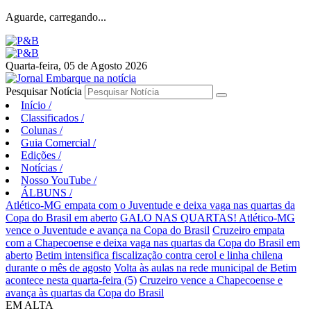
Aguarde, carregando...
Quarta-feira, 05 de Agosto 2026
Pesquisar Notícia
Início
/
Classificados
/
Colunas
/
Guia Comercial
/
Edições
/
Notícias
/
Nosso YouTube
/
ÁLBUNS
/
Atlético-MG empata com o Juventude e deixa vaga nas quartas da
Copa do Brasil em aberto
GALO NAS QUARTAS! Atlético-MG
vence o Juventude e avança na Copa do Brasil
Cruzeiro empata
com a Chapecoense e deixa vaga nas quartas da Copa do Brasil em
aberto
Betim intensifica fiscalização contra cerol e linha chilena
durante o mês de agosto
Volta às aulas na rede municipal de Betim
acontece nesta quarta-feira (5)
Cruzeiro vence a Chapecoense e
avança às quartas da Copa do Brasil
EM ALTA