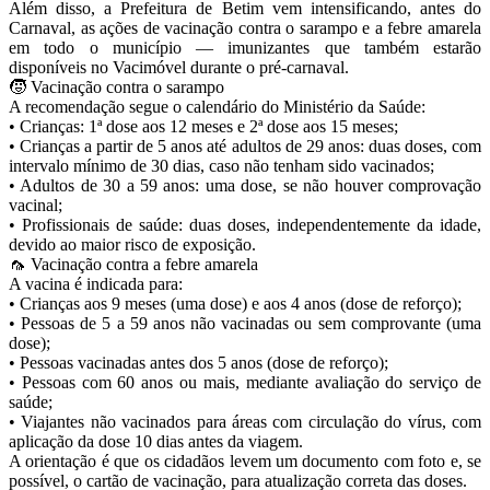
Além disso, a Prefeitura de Betim vem intensificando, antes do
Carnaval, as ações de vacinação contra o sarampo e a febre amarela
em todo o município — imunizantes que também estarão
disponíveis no Vacimóvel durante o pré-carnaval.
🧒 Vacinação contra o sarampo
A recomendação segue o calendário do Ministério da Saúde:
• Crianças: 1ª dose aos 12 meses e 2ª dose aos 15 meses;
• Crianças a partir de 5 anos até adultos de 29 anos: duas doses, com
intervalo mínimo de 30 dias, caso não tenham sido vacinados;
• Adultos de 30 a 59 anos: uma dose, se não houver comprovação
vacinal;
• Profissionais de saúde: duas doses, independentemente da idade,
devido ao maior risco de exposição.
🦟 Vacinação contra a febre amarela
A vacina é indicada para:
• Crianças aos 9 meses (uma dose) e aos 4 anos (dose de reforço);
• Pessoas de 5 a 59 anos não vacinadas ou sem comprovante (uma
dose);
• Pessoas vacinadas antes dos 5 anos (dose de reforço);
• Pessoas com 60 anos ou mais, mediante avaliação do serviço de
saúde;
• Viajantes não vacinados para áreas com circulação do vírus, com
aplicação da dose 10 dias antes da viagem.
A orientação é que os cidadãos levem um documento com foto e, se
possível, o cartão de vacinação, para atualização correta das doses.