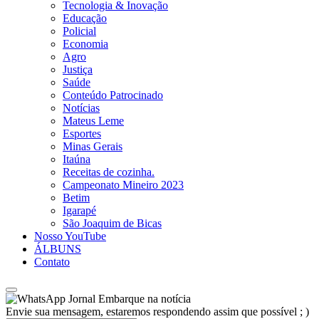
Tecnologia & Inovação
Educação
Policial
Economia
Agro
Justiça
Saúde
Conteúdo Patrocinado
Notícias
Mateus Leme
Esportes
Minas Gerais
Itaúna
Receitas de cozinha.
Campeonato Mineiro 2023
Betim
Igarapé
São Joaquim de Bicas
Nosso YouTube
ÁLBUNS
Contato
Jornal Embarque na notícia
Envie sua mensagem, estaremos respondendo assim que possível ; )