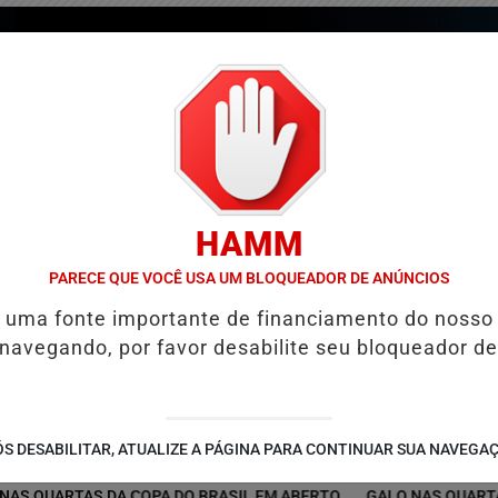
HAMM
PARECE QUE VOCÊ USA UM BLOQUEADOR DE ANÚNCIOS
é uma fonte importante de financiamento do nosso
 navegando, por favor desabilite seu bloqueador de
/
/
/
COLUNAS
GUIA COMERCIAL
EDIÇÕES
NOTÍCIAS
S DESABILITAR, ATUALIZE A PÁGINA PARA CONTINUAR SUA NAVEGA
ARTAS DA COPA DO BRASIL EM ABERTO
GALO NAS QUARTAS! ATLÉ