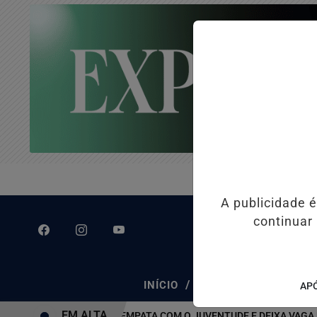
A publicidade 
continuar
/
/
INÍCIO
CLASSIFICADOS
APÓ
EM ALTA
ATLÉTICO-MG EMPATA COM O JUVENTUDE E DEIXA VAGA NAS QU