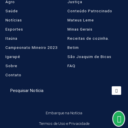
Agro
Justiça
Saúde
Conteúdo Patrocinado
Notícias
Mateus Leme
Esportes
Minas Gerais
Itaúna
Receitas de cozinha.
Campeonato Mineiro 2023
Betim
Igarapé
São Joaquim de Bicas
Sobre
FAQ
Contato
Termos de Uso e Privacidade
Esse site utiliza cookies para melhorar sua
experiência de navegação. Ao continuar o acesso,
Pesquisar Notícia
entendemos que você concorda com nossos
Termos de Uso e Privacidade.
PARA MAIS INFORMAÇÕES,
ACESSE NOSSOS TERMOS
Embarque na Notícia
CLICANDO AQUI
Termos de Uso e Privacidade
PROSSEGUIR