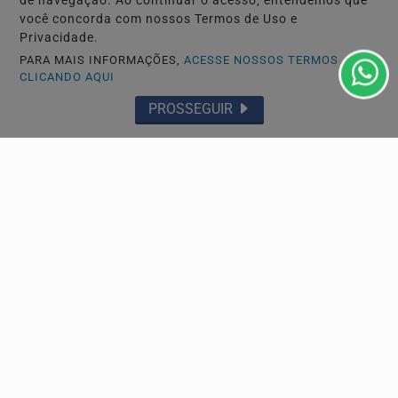
de navegação. Ao continuar o acesso, entendemos que
você concorda com nossos Termos de Uso e
Privacidade.
PARA MAIS INFORMAÇÕES,
ACESSE NOSSOS TERMOS
CLICANDO AQUI
PROSSEGUIR
ESPORTES
Cruzeiro perde para o Botafogo no Mineirão e
encerra sequência invicta no Brasileirão
O Cruzeiro foi derrotado pelo Botafogo por 1 a 0, neste
domingo (26), no Mineirão, pela 20ª rodada do...
Descubra Mais