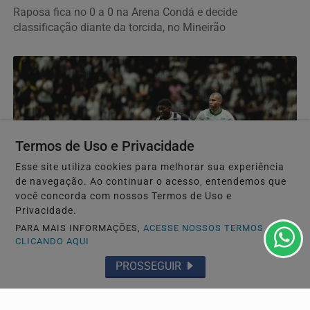
Raposa fica no 0 a 0 na Arena Condá e decide
classificação diante da torcida, no Mineirão
Termos de Uso e Privacidade
Esse site utiliza cookies para melhorar sua experiência
de navegação. Ao continuar o acesso, entendemos que
você concorda com nossos Termos de Uso e
Privacidade.
ESPORTES
PARA MAIS INFORMAÇÕES,
ACESSE NOSSOS TERMOS
Atlético-MG empata com o Juventude e deixa
CLICANDO AQUI
vaga nas quartas da Copa do Brasil em aberto
PROSSEGUIR
Galo fica no 0 a 0 com o Juventude na Arena MRV e terá
de buscar a classificação fora de casa