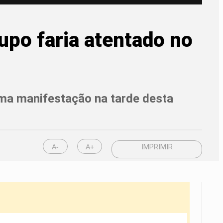
upo faria atentado no
uma manifestação na tarde desta
A-
A+
IMPRIMIR