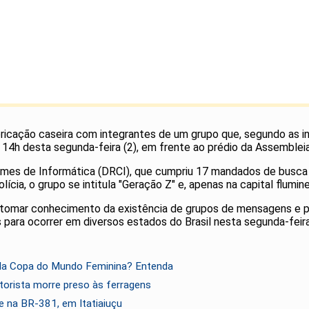
bricação caseira com integrantes de um grupo que, segundo as in
4h desta segunda-feira (2), em frente ao prédio da Assembleia L
imes de Informática (DRCI), que cumpriu 17 mandados de busca 
lícia, o grupo se intitula "Geração Z" e, apenas na capital flumi
da tomar conhecimento da existência de grupos de mensagens e p
para ocorrer em diversos estados do Brasil nesta segunda-feira
 da Copa do Mundo Feminina? Entenda
orista morre preso às ferragens
e na BR-381, em Itatiaiuçu