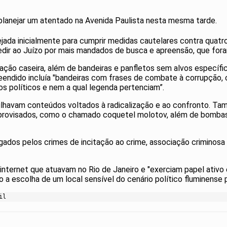
lanejar um atentado na Avenida Paulista nesta mesma tarde.
nejada inicialmente para cumprir medidas cautelares contra quatr
pedir ao Juízo por mais mandados de busca e apreensão, que fora
ação caseira, além de bandeiras e panfletos sem alvos específi
preendido incluía "bandeiras com frases de combate à corrupção
s políticos e nem a qual legenda pertenciam”.
rtilhavam conteúdos voltados à radicalização e ao confronto. T
 improvisados, como o chamado coquetel molotov, além de bomba
ados pelos crimes de incitação ao crime, associação criminosa 
nternet que atuavam no Rio de Janeiro e "exerciam papel ativo e
 a escolha de um local sensível do cenário político fluminense pa
il