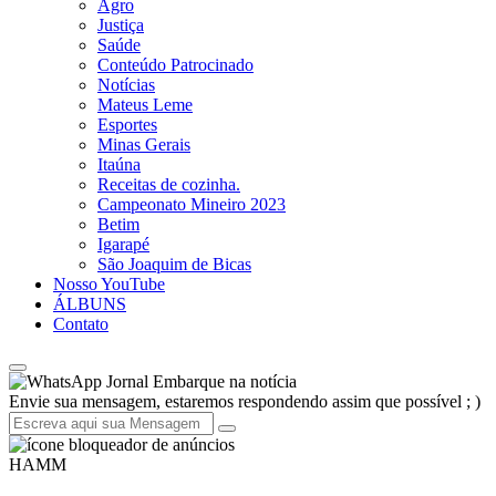
Agro
Justiça
Saúde
Conteúdo Patrocinado
Notícias
Mateus Leme
Esportes
Minas Gerais
Itaúna
Receitas de cozinha.
Campeonato Mineiro 2023
Betim
Igarapé
São Joaquim de Bicas
Nosso YouTube
ÁLBUNS
Contato
Jornal Embarque na notícia
Envie sua mensagem, estaremos respondendo assim que possível ; )
HAMM