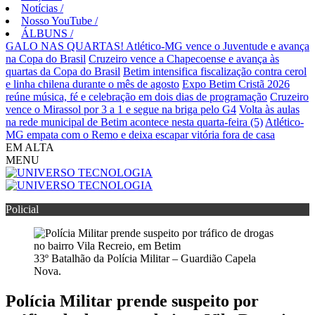
Notícias
/
Nosso YouTube
/
ÁLBUNS
/
GALO NAS QUARTAS! Atlético-MG vence o Juventude e avança
na Copa do Brasil
Cruzeiro vence a Chapecoense e avança às
quartas da Copa do Brasil
Betim intensifica fiscalização contra cerol
e linha chilena durante o mês de agosto
Expo Betim Cristã 2026
reúne música, fé e celebração em dois dias de programação
Cruzeiro
vence o Mirassol por 3 a 1 e segue na briga pelo G4
Volta às aulas
na rede municipal de Betim acontece nesta quarta-feira (5)
Atlético-
MG empata com o Remo e deixa escapar vitória fora de casa
EM ALTA
MENU
Policial
33º Batalhão da Polícia Militar – Guardião Capela
Nova.
Polícia Militar prende suspeito por