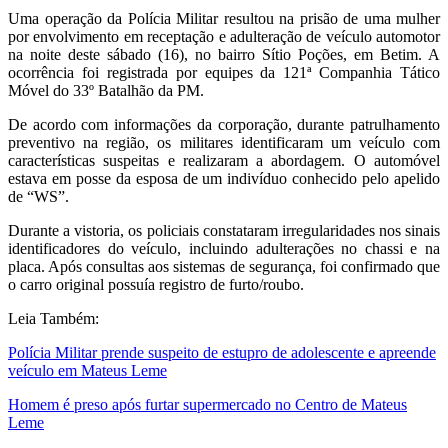
Uma operação da Polícia Militar resultou na prisão de uma mulher
por envolvimento em receptação e adulteração de veículo automotor
na noite deste sábado (16), no bairro Sítio Poções, em Betim. A
ocorrência foi registrada por equipes da 121ª Companhia Tático
Móvel do 33º Batalhão da PM.
De acordo com informações da corporação, durante patrulhamento
preventivo na região, os militares identificaram um veículo com
características suspeitas e realizaram a abordagem. O automóvel
estava em posse da esposa de um indivíduo conhecido pelo apelido
de “WS”.
Durante a vistoria, os policiais constataram irregularidades nos sinais
identificadores do veículo, incluindo adulterações no chassi e na
placa. Após consultas aos sistemas de segurança, foi confirmado que
o carro original possuía registro de furto/roubo.
Leia Também:
Polícia Militar prende suspeito de estupro de adolescente e apreende
veículo em Mateus Leme
Homem é preso após furtar supermercado no Centro de Mateus
Leme