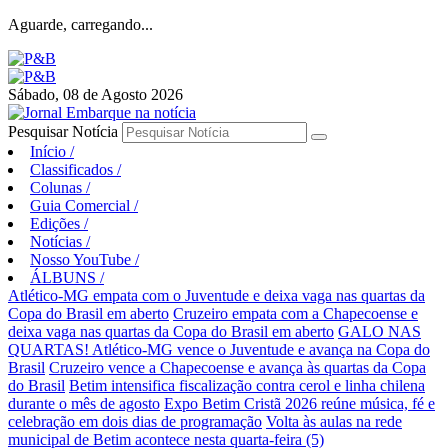
Aguarde, carregando...
Sábado, 08 de Agosto 2026
Pesquisar Notícia
Início
/
Classificados
/
Colunas
/
Guia Comercial
/
Edições
/
Notícias
/
Nosso YouTube
/
ÁLBUNS
/
Atlético-MG empata com o Juventude e deixa vaga nas quartas da
Copa do Brasil em aberto
Cruzeiro empata com a Chapecoense e
deixa vaga nas quartas da Copa do Brasil em aberto
GALO NAS
QUARTAS! Atlético-MG vence o Juventude e avança na Copa do
Brasil
Cruzeiro vence a Chapecoense e avança às quartas da Copa
do Brasil
Betim intensifica fiscalização contra cerol e linha chilena
durante o mês de agosto
Expo Betim Cristã 2026 reúne música, fé e
celebração em dois dias de programação
Volta às aulas na rede
municipal de Betim acontece nesta quarta-feira (5)