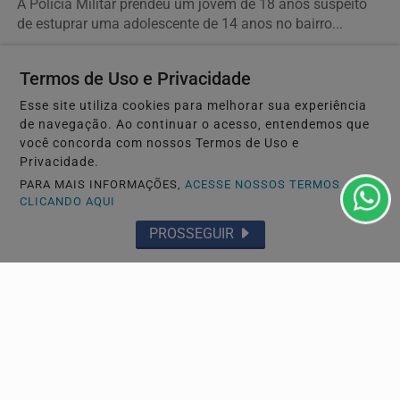
A Polícia Militar prendeu um jovem de 18 anos suspeito
de estuprar uma adolescente de 14 anos no bairro...
Termos de Uso e Privacidade
Descubra Mais
Esse site utiliza cookies para melhorar sua experiência
de navegação. Ao continuar o acesso, entendemos que
você concorda com nossos Termos de Uso e
Privacidade.
PARA MAIS INFORMAÇÕES,
ACESSE NOSSOS TERMOS
CLICANDO AQUI
PROSSEGUIR
Navegue
Início
Política
Mundo
Entretenimento
Tecnologia & Inovação
Educação