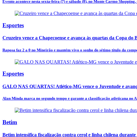
Evento acontece nesta sexta-feira (7) e sábado (8), no Monte Carmo Shopping, 
Esportes
Cruzeiro vence a Chapecoense e avança às quartas da Copa do B
Raposa faz 2 a 0 no Mineirão e mantém vivo o sonho do sétimo título da comp
Esportes
GALO NAS QUARTAS! Atlético-MG vence o Juventude e avança
Alan Minda marca no segundo tempo e garante a classificação atleticana no A
Betim
Betim intensifica fiscalização contra cerol e linha chilena durante