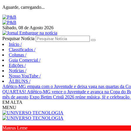
Aguarde, carregando...
Sábado, 08 de Agosto 2026
Pesquisar Notícia
Início
/
Classificados
/
Colunas
/
Guia Comercial
/
Edições
/
Notícias
/
Nosso YouTube
/
ÁLBUNS
/
Atlético-MG empata com o Juventude e deixa vaga nas quartas da Co
QUARTAS! Atlético-MG vence o Juventude e avança na Copa do Br
mês de agosto
Expo Betim Cristã 2026 reúne música, fé e celebração
EM ALTA
MENU
Mateus Leme