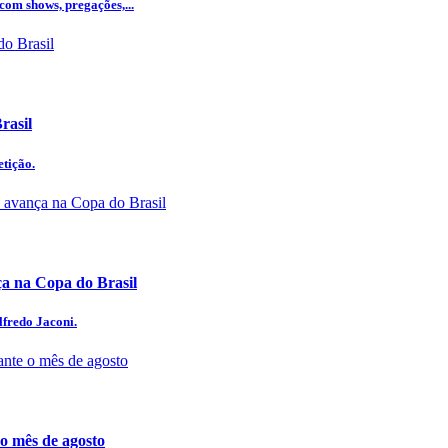
com shows, pregações,...
rasil
etição.
 na Copa do Brasil
lfredo Jaconi.
 o mês de agosto