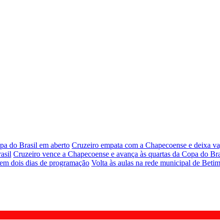
pa do Brasil em aberto
Cruzeiro empata com a Chapecoense e deixa vag
asil
Cruzeiro vence a Chapecoense e avança às quartas da Copa do Bra
 em dois dias de programação
Volta às aulas na rede municipal de Betim