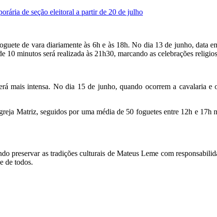
rária de seção eleitoral a partir de 20 de julho
 foguete de vara diariamente às 6h e às 18h. No dia 13 de junho, data 
 10 minutos será realizada às 21h30, marcando as celebrações religiosa
erá mais intensa. No dia 15 de junho, quando ocorrem a cavalaria e o 
 Igreja Matriz, seguidos por uma média de 50 foguetes entre 12h e 17h
o preservar as tradições culturais de Mateus Leme com responsabilidad
e de todos.