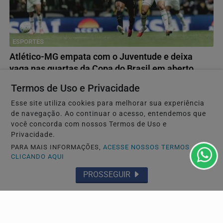
ESPORTES
Atlético-MG empata com o Juventude e deixa
vaga nas quartas da Copa do Brasil em aberto
Galo fica no 0 a 0 com o Juventude na Arena MRV e terá
Termos de Uso e Privacidade
de buscar a classificação fora de casa
Esse site utiliza cookies para melhorar sua experiência
de navegação. Ao continuar o acesso, entendemos que
você concorda com nossos Termos de Uso e
Privacidade.
PARA MAIS INFORMAÇÕES,
ACESSE NOSSOS TERMOS
CLICANDO AQUI
PROSSEGUIR