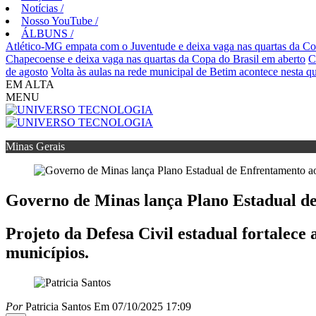
Notícias
/
Nosso YouTube
/
ÁLBUNS
/
Atlético-MG empata com o Juventude e deixa vaga nas quartas da Co
Chapecoense e deixa vaga nas quartas da Copa do Brasil em aberto
C
de agosto
Volta às aulas na rede municipal de Betim acontece nesta qua
EM ALTA
MENU
Minas Gerais
Governo de Minas lança Plano Estadual d
Projeto da Defesa Civil estadual fortalece
municípios.
Por
Patricia Santos
Em 07/10/2025 17:09