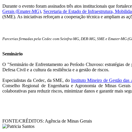
Durante o evento foram assinados três atos institucionais que fortale
Gerais (Emater-MG)
,
Secretaria de Estado de Infraestrutura, Mobilid
(SME). As iniciativas reforçam a cooperação técnica e ampliam as aç
Parcerias firmadas pela Cedec com Seinfra-MG, DER-MG, SME e Emater-MG (Gi
Seminário
O "Seminário de Enfrentamento ao Período Chuvoso: estratégias de p
Defesa Civil e a cultura da resiliência e a gestão de riscos.
Especialistas da Cedec, da SME, do
Instituto Mineiro de Gestão das
Conselho Regional de Engenharia e Agronomia de Minas Gerais (Cr
colaborativas para reduzir riscos, minimizar danos e garantir mais s
FONTE/CRÉDITOS:
Agência de Minas Gerais