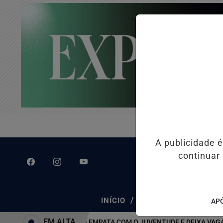
A publicidade 
continuar
/
/
INÍCIO
CLASSIFICADOS
APÓ
EM ALTA
ATLÉTICO-MG EMPATA COM O JUVENTUDE E DEIXA VAGA NAS Q