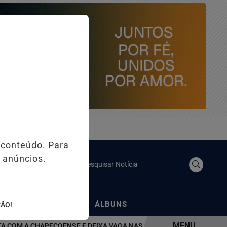
SEXTA-FEIRA, 07 DE AGOSTO 2026
 conteúdo. Para
 anúncios.
Pesquisar Notícia
/
/
NOSSO YOUTUBE
ÁLBUNS
ÇÃO!
MENU
A CHAPECOENSE E DEIXA VAGA NAS QUARTAS DA COPA DO BRASIL 