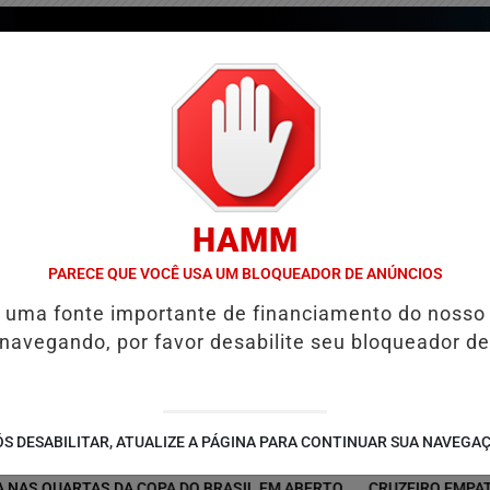
HAMM
PARECE QUE VOCÊ USA UM BLOQUEADOR DE ANÚNCIOS
é uma fonte importante de financiamento do nosso
 navegando, por favor desabilite seu bloqueador de
/
/
/
COLUNAS
GUIA COMERCIAL
EDIÇÕES
NOTÍCIAS
S DESABILITAR, ATUALIZE A PÁGINA PARA CONTINUAR SUA NAVEGA
UARTAS DA COPA DO BRASIL EM ABERTO
CRUZEIRO EMPATA COM 