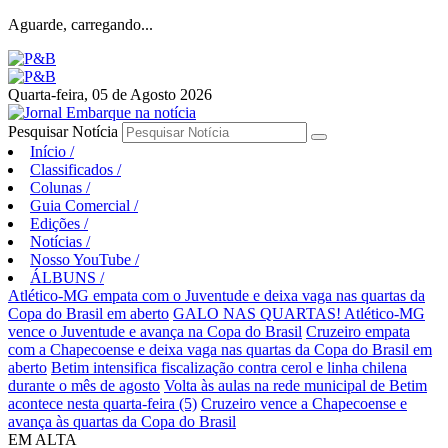
Aguarde, carregando...
Quarta-feira, 05 de Agosto 2026
Pesquisar Notícia
Início
/
Classificados
/
Colunas
/
Guia Comercial
/
Edições
/
Notícias
/
Nosso YouTube
/
ÁLBUNS
/
Atlético-MG empata com o Juventude e deixa vaga nas quartas da
Copa do Brasil em aberto
GALO NAS QUARTAS! Atlético-MG
vence o Juventude e avança na Copa do Brasil
Cruzeiro empata
com a Chapecoense e deixa vaga nas quartas da Copa do Brasil em
aberto
Betim intensifica fiscalização contra cerol e linha chilena
durante o mês de agosto
Volta às aulas na rede municipal de Betim
acontece nesta quarta-feira (5)
Cruzeiro vence a Chapecoense e
avança às quartas da Copa do Brasil
EM ALTA