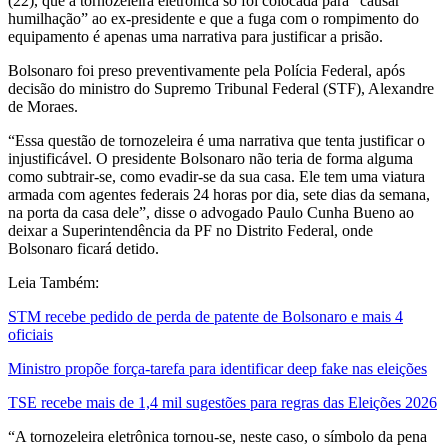
(22), que a tornozeleira eletrônica só foi colocada para “causar
humilhação” ao ex-presidente e que a fuga com o rompimento do
equipamento é apenas uma narrativa para justificar a prisão.
Bolsonaro foi preso preventivamente pela Polícia Federal, após
decisão do ministro do Supremo Tribunal Federal (STF), Alexandre
de Moraes.
“Essa questão de tornozeleira é uma narrativa que tenta justificar o
injustificável. O presidente Bolsonaro não teria de forma alguma
como subtrair-se, como evadir-se da sua casa. Ele tem uma viatura
armada com agentes federais 24 horas por dia, sete dias da semana,
na porta da casa dele”, disse o advogado Paulo Cunha Bueno ao
deixar a Superintendência da PF no Distrito Federal, onde
Bolsonaro ficará detido.
Leia Também:
STM recebe pedido de perda de patente de Bolsonaro e mais 4
oficiais
Ministro propõe força-tarefa para identificar deep fake nas eleições
TSE recebe mais de 1,4 mil sugestões para regras das Eleições 2026
“A tornozeleira eletrônica tornou-se, neste caso, o símbolo da pena