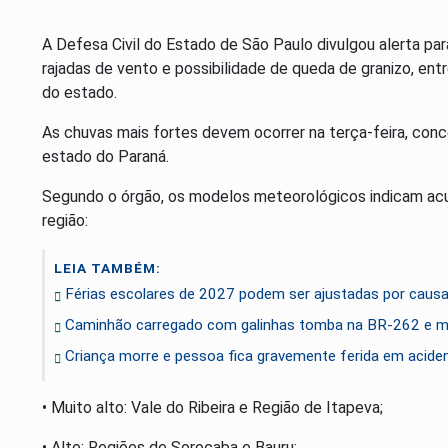
A Defesa Civil do Estado de São Paulo divulgou alerta pa
rajadas de vento e possibilidade de queda de granizo, entr
do estado.
As chuvas mais fortes devem ocorrer na terça-feira, conc
estado do Paraná.
Segundo o órgão, os modelos meteorológicos indicam acu
região:
LEIA TAMBÉM:
Férias escolares de 2027 podem ser ajustadas por caus
Caminhão carregado com galinhas tomba na BR-262 e mo
Criança morre e pessoa fica gravemente ferida em aciden
• Muito alto: Vale do Ribeira e Região de Itapeva;
• Alto: Regiões de Sorocaba e Bauru;