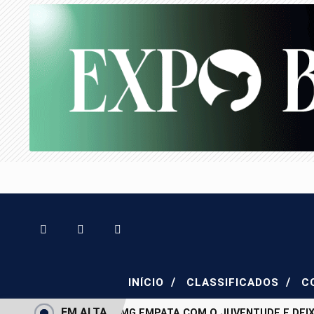
/
/
INÍCIO
CLASSIFICADOS
C
EM ALTA
ATLÉTICO-MG EMPATA COM O JUVENTUDE E DEIXA 