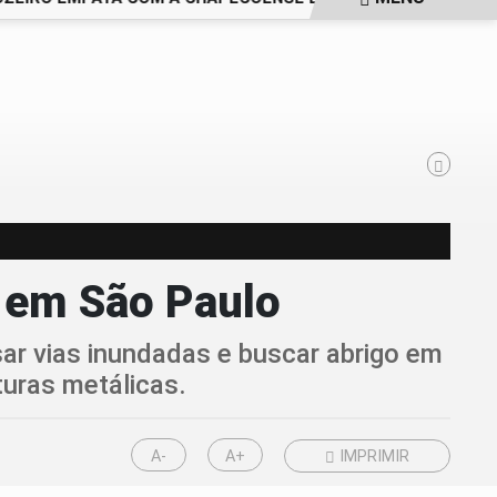
s em São Paulo
ar vias inundadas e buscar abrigo em
turas metálicas.
A-
A+
IMPRIMIR