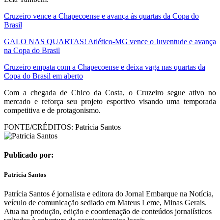
Cruzeiro vence a Chapecoense e avança às quartas da Copa do
Brasil
GALO NAS QUARTAS! Atlético-MG vence o Juventude e avança
na Copa do Brasil
Cruzeiro empata com a Chapecoense e deixa vaga nas quartas da
Copa do Brasil em aberto
Com a chegada de Chico da Costa, o Cruzeiro segue ativo no
mercado e reforça seu projeto esportivo visando uma temporada
competitiva e de protagonismo.
FONTE/CRÉDITOS:
Patrícia Santos
Publicado por:
Patricia Santos
Patrícia Santos é jornalista e editora do Jornal Embarque na Notícia,
veículo de comunicação sediado em Mateus Leme, Minas Gerais.
Atua na produção, edição e coordenação de conteúdos jornalísticos