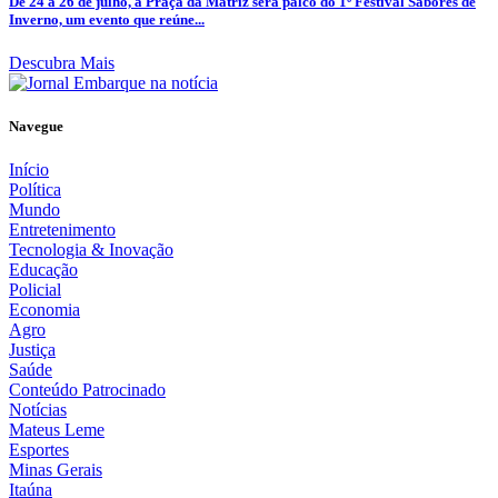
De 24 a 26 de julho, a Praça da Matriz será palco do 1º Festival Sabores de
Inverno, um evento que reúne...
Descubra Mais
Navegue
Início
Política
Mundo
Entretenimento
Tecnologia & Inovação
Educação
Policial
Economia
Agro
Justiça
Saúde
Conteúdo Patrocinado
Notícias
Mateus Leme
Esportes
Minas Gerais
Itaúna