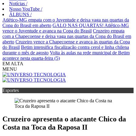
Notícias
/
Nosso YouTube
/
ÁLBUNS
/
Atlético-MG empata com o Juventude e deixa vaga nas quartas da
Copa do Brasil em aberto
GALO NAS QUARTAS! Atlético-MG
vence o Juventude e avança na Copa do Brasil
Cruzeiro empata
com a Chapecoense e deixa vaga nas quartas da Copa do Brasil em
aberto
Cruzeiro vence a Chapecoense e avança às quartas da Copa
do Brasil
Betim intensifica fiscalização contra cerol e linha chilena
durante o mês de agosto
Volta às aulas na rede municipal de Betim
acontece nesta quarta-feira (5)
EM ALTA
MENU
Esportes
Cruzeiro apresenta o atacante Chico da
Costa na Toca da Raposa II