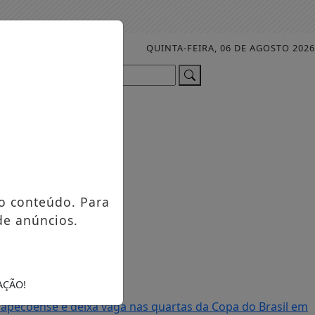
QUINTA-FEIRA, 06 DE AGOSTO 2026
Pesquisar Notícia
o conteúdo. Para
de anúncios.
AÇÃO!
apecoense e deixa vaga nas quartas da Copa do Brasil em