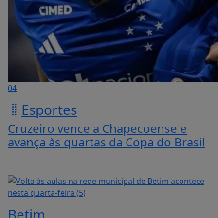
04
Esportes
Cruzeiro vence a Chapecoense e
avança às quartas da Copa do Brasil
Betim