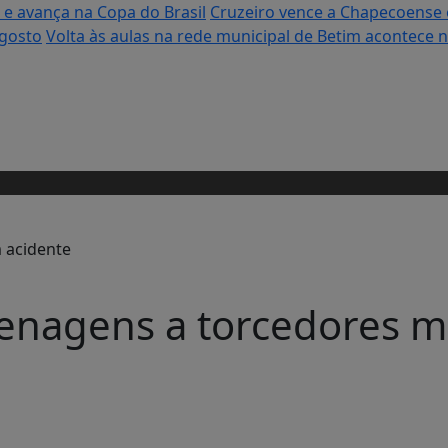
e avança na Copa do Brasil
Cruzeiro vence a Chapecoense e
agosto
Volta às aulas na rede municipal de Betim acontece ne
enagens a torcedores m