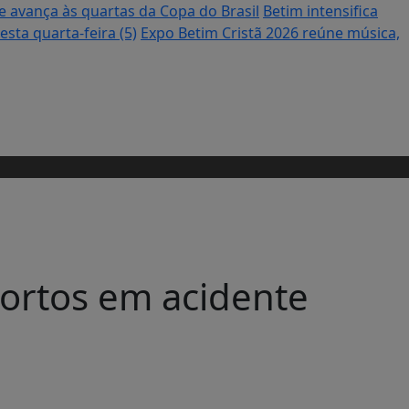
 avança às quartas da Copa do Brasil
Betim intensifica
sta quarta-feira (5)
Expo Betim Cristã 2026 reúne música,
ortos em acidente