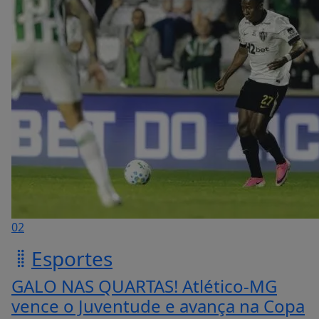
02
Esportes
GALO NAS QUARTAS! Atlético-MG
vence o Juventude e avança na Copa