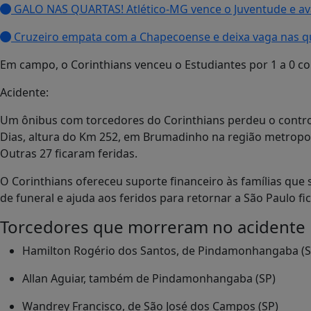
GALO NAS QUARTAS! Atlético-MG vence o Juventude e ava
Cruzeiro empata com a Chapecoense e deixa vaga nas qu
Em campo, o Corinthians venceu o Estudiantes por 1 a 0 co
Acidente:
Um ônibus com torcedores do Corinthians perdeu o contr
Dias, altura do Km 252, em Brumadinho na região metropol
Outras 27 ficaram feridas.
O Corinthians ofereceu suporte financeiro às famílias que
de funeral e ajuda aos feridos para retornar a São Paulo fi
Torcedores que morreram no acidente
Hamilton Rogério dos Santos, de Pindamonhangaba (S
Allan Aguiar, também de Pindamonhangaba (SP)
Wandrey Francisco, de São José dos Campos (SP)