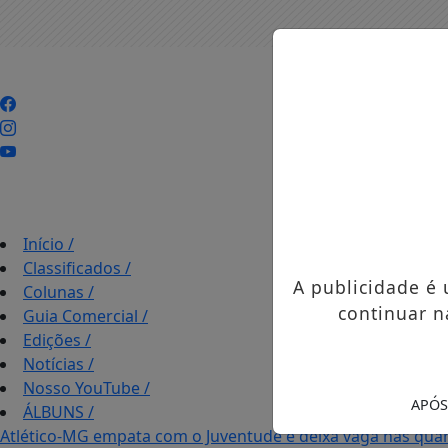
Início
/
Classificados
/
A publicidade é
Colunas
/
continuar n
Guia Comercial
/
Edições
/
Notícias
/
Nosso YouTube
/
APÓS
ÁLBUNS
/
Atlético-MG empata com o Juventude e deixa vaga nas quar