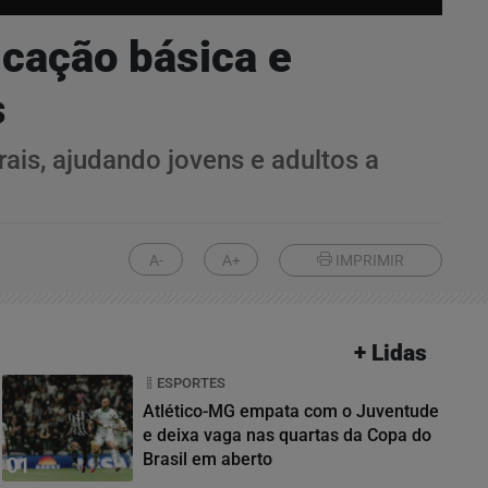
ucação básica e
s
ais, ajudando jovens e adultos a
A-
A+
IMPRIMIR
+ Lidas
ESPORTES
Atlético-MG empata com o Juventude
e deixa vaga nas quartas da Copa do
Brasil em aberto
01