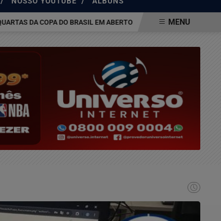
/
/
NOSSO YOUTUBE
ÁLBUNS
MENU
TAS DA COPA DO BRASIL EM ABERTO
GALO NAS QUARTAS! ATLÉTI