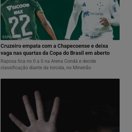
ESPORTES
Cruzeiro empata com a Chapecoense e deixa
vaga nas quartas da Copa do Brasil em aberto
Raposa fica no 0 a 0 na Arena Condá e decide
classificação diante da torcida, no Mineirão