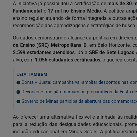
A iniciativa já possibilitou a certificação de
mais de 30 m
Fundamental
e
17 mil no Ensino Médio
. A política amp
ensino regular, atuando de forma integrada a outras a
recomposição das aprendizagens e estratégias de busca 
Os dados demonstram o alcance da política em diferente
de Ensino (SRE) Metropolitana B
, em Belo Horizonte, c
2.599 estudantes atendidos
. Já a
SRE de Sete Lagoas
s
alvo, com
1.056 estudantes certificados
, o que represen
LEIA TAMBÉM:
Conta + Justa: campanha vai ampliar descontos nas cont
Devoção e tradição marcam os preparativos da Festa de
Governo de Minas participa da abertura das comemoraçõe
Ao oferecer uma alternativa flexível e alinhada às reali
para a redução das desigualdades educacionais, pro
inclusão educacional em Minas Gerais. A política reaf