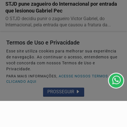
STJD pune zagueiro do Internacional por entrada
que lesionou Gabriel Pec
O STJD decidiu punir o zagueiro Victor Gabriel, do
Internacional, pela entrada que causou a fratura da...
Termos de Uso e Privacidade
Descubra Mais
Esse site utiliza cookies para melhorar sua experiência
de navegação. Ao continuar o acesso, entendemos que
você concorda com nossos Termos de Uso e
Privacidade.
PARA MAIS INFORMAÇÕES,
ACESSE NOSSOS TERMOS
CLICANDO AQUI
PROSSEGUIR
Navegue
Início
Política