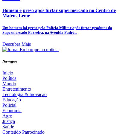
Homem é preso após furtar supermercado no Centro de
Mateus Leme
Um homem foi preso pela Polícia Militar após furtar produtos do
Supermercado Parreira, na Avenida Padre...
Descubra Mais
Navegue
Início
Política
Mundo
Entretenimento
Tecnologia & Inovação
Educação
Policial
Economia
Agro
Justiça
Saúde
Conteúdo Patrocinado