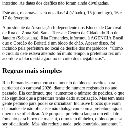
intestino. As datas dos desfiles não foram ainda divulgadas.
Este ano, o carnaval será nos dias 14 (sábado), 15 (domingo), 16 e
17 de fevereiro.
A presidente da Associação Independente dos Blocos de Carnaval
de Rua da Zona Sul, Santa Teresa e Centro da Cidade do Rio de
Janeiro (Sebastiana), Rita Fernandes, informou à AGENCIA Brasil
que o Cordão do Boitatá é um bloco de chão. Apesar disso, foi
incluído pela prefeitura no local de desfile dos megablocos. “Como
o circuito dele estava alterado há muito tempo, a prefeitura fez um
acordo e o bloco está agora no circuito dos megablocos”.
Regras mais simples
Rita Fernandes comemorou o aumento de blocos inscritos para
participar do carnaval 2026, diante do número registrado no ano
passado. Ela confirmou que “aumentou o número de pedidos, o que
não significa que a prefeitura tenha dado autorização. Mas tem mais
gente pedindo para poder se oficializar. Inclusive blocos que eram
chamados de não oficiais e não dialogavam com a prefeitura agora
querem se oficializar. Até porque a prefeitura lançou um edital de
fomento para bloco de rua e aí, como tem dinheiro, o bloco precisa
ser oficializado. Mas não reduziu nada, pelo contrário, aumentou”,