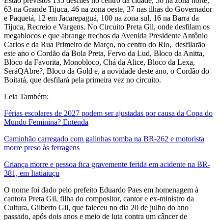
Estão previstos 135 desfiles no centro da cidade, 56 na zona norte,
63 na Grande Tijuca, 46 na zona oeste, 37 nas ilhas do Governador
e Paquetá, 12 em Jacarepaguá, 100 na zona sul, 16 na Barra da
Tijuca, Recreio e Vargens. No Circuito Preta Gil, onde desfilam os
megablocos e que abrange trechos da Avenida Presidente Antônio
Carlos e da Rua Primeiro de Março, no centro do Rio, desfilarão
este ano o Cordão da Bola Preta, Fervo da Lud, Bloco da Anitta,
Bloco da Favorita, Monobloco, Chá da Alice, Bloco da Lexa,
SeráQAbre?, Bloco da Gold e, a novidade deste ano, o Cordão do
Boitatá, que desfilará pela primeira vez no circuito.
Leia Também:
Férias escolares de 2027 podem ser ajustadas por causa da Copa do
Mundo Feminina? Entenda
Caminhão carregado com galinhas tomba na BR-262 e motorista
morre preso às ferragens
Criança morre e pessoa fica gravemente ferida em acidente na BR-
381, em Itatiaiuçu
O nome foi dado pelo prefeito Eduardo Paes em homenagem à
cantora Preta Gil, filha do compositor, cantor e ex-ministro da
Cultura, Gilberto Gil, que faleceu no dia 20 de julho do ano
passado, após dois anos e meio de luta contra um câncer de