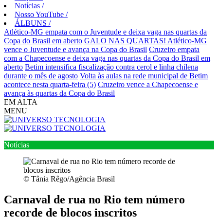
Notícias
/
Nosso YouTube
/
ÁLBUNS
/
Atlético-MG empata com o Juventude e deixa vaga nas quartas da
Copa do Brasil em aberto
GALO NAS QUARTAS! Atlético-MG
vence o Juventude e avança na Copa do Brasil
Cruzeiro empata
com a Chapecoense e deixa vaga nas quartas da Copa do Brasil em
aberto
Betim intensifica fiscalização contra cerol e linha chilena
durante o mês de agosto
Volta às aulas na rede municipal de Betim
acontece nesta quarta-feira (5)
Cruzeiro vence a Chapecoense e
avança às quartas da Copa do Brasil
EM ALTA
MENU
Notícias
© Tânia Rêgo/Agência Brasil
Carnaval de rua no Rio tem número
recorde de blocos inscritos