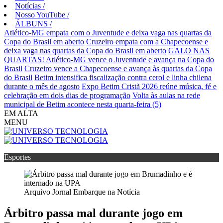
Notícias
/
Nosso YouTube
/
ÁLBUNS
/
Atlético-MG empata com o Juventude e deixa vaga nas quartas da
Copa do Brasil em aberto
Cruzeiro empata com a Chapecoense e
deixa vaga nas quartas da Copa do Brasil em aberto
GALO NAS
QUARTAS! Atlético-MG vence o Juventude e avança na Copa do
Brasil
Cruzeiro vence a Chapecoense e avança às quartas da Copa
do Brasil
Betim intensifica fiscalização contra cerol e linha chilena
durante o mês de agosto
Expo Betim Cristã 2026 reúne música, fé e
celebração em dois dias de programação
Volta às aulas na rede
municipal de Betim acontece nesta quarta-feira (5)
EM ALTA
MENU
Esportes
Arquivo Jornal Embarque na Notícia
Árbitro passa mal durante jogo em