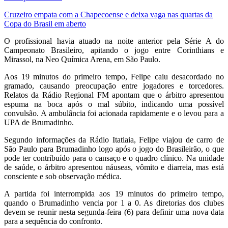
Cruzeiro empata com a Chapecoense e deixa vaga nas quartas da
Copa do Brasil em aberto
O profissional havia atuado na noite anterior pela Série A do
Campeonato Brasileiro, apitando o jogo entre Corinthians e
Mirassol, na Neo Química Arena, em São Paulo.
Aos 19 minutos do primeiro tempo, Felipe caiu desacordado no
gramado, causando preocupação entre jogadores e torcedores.
Relatos da Rádio Regional FM apontam que o árbitro apresentou
espuma na boca após o mal súbito, indicando uma possível
convulsão. A ambulância foi acionada rapidamente e o levou para a
UPA de Brumadinho.
Segundo informações da Rádio Itatiaia, Felipe viajou de carro de
São Paulo para Brumadinho logo após o jogo do Brasileirão, o que
pode ter contribuído para o cansaço e o quadro clínico. Na unidade
de saúde, o árbitro apresentou náuseas, vômito e diarreia, mas está
consciente e sob observação médica.
A partida foi interrompida aos 19 minutos do primeiro tempo,
quando o Brumadinho vencia por 1 a 0. As diretorias dos clubes
devem se reunir nesta segunda-feira (6) para definir uma nova data
para a sequência do confronto.