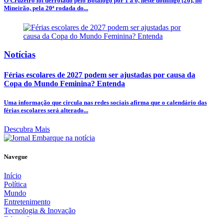
O Cruzeiro foi derrotado pelo Botafogo por 1 a 0, neste domingo (26), no
Mineirão, pela 20ª rodada do...
Notícias
Férias escolares de 2027 podem ser ajustadas por causa da
Copa do Mundo Feminina? Entenda
Uma informação que circula nas redes sociais afirma que o calendário das
férias escolares será alterado...
Descubra Mais
Navegue
Início
Política
Mundo
Entretenimento
Tecnologia & Inovação