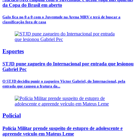
da Copa do Brasil em aberto
Galo fica no 0 a 0 com o Juventude na Arena MRV e terá de buscar a
classificação fora de casa
Esportes
STJD pune zagueiro do Internacional por entrada que lesionou
Gabriel Pec
O STJD decidiu punir o zagueiro Victor Gabriel, do Internacional, pela
entrada que causou a fratura da...
Policial
Polícia Militar prende suspeito de estupro de adolescente e
apreende veículo em Mateus Leme