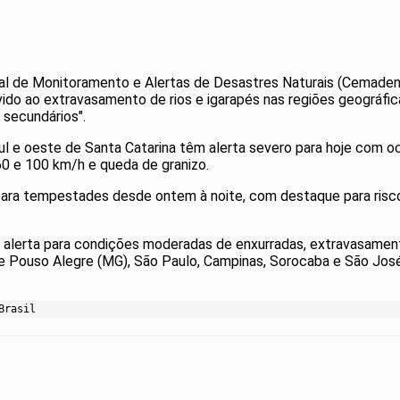
nal de Monitoramento e Alertas de Desastres Naturais (Cemaden
vido ao extravasamento de rios e igarapés nas regiões geográfica
 secundários".
sul e oeste de Santa Catarina têm alerta severo para hoje com 
60 e 100 km/h e queda de granizo.
para tempestades desde ontem à noite, com destaque para risco
êm alerta para condições moderadas de enxurradas, extravasam
Pouso Alegre (MG), São Paulo, Campinas, Sorocaba e São José
Brasil