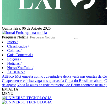
Quinta-feira, 06 de Agosto 2026
Pesquisar Notícia
Início
/
Classificados
/
Colunas
/
Guia Comercial
/
Edições
/
Notícias
/
Nosso YouTube
/
ÁLBUNS
/
Atlético-MG empata com o Juventude e deixa vaga nas quartas da Co
Chapecoense e deixa vaga nas quartas da Copa do Brasil em aberto
C
de agosto
Volta às aulas na rede municipal de Betim acontece nesta qua
EM ALTA
MENU