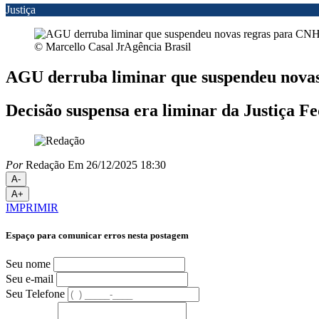
Justiça
© Marcello Casal JrAgência Brasil
AGU derruba liminar que suspendeu nova
Decisão suspensa era liminar da Justiça F
Por
Redação
Em 26/12/2025 18:30
A-
A+
IMPRIMIR
Espaço para comunicar erros nesta postagem
Seu nome
Seu e-mail
Seu Telefone