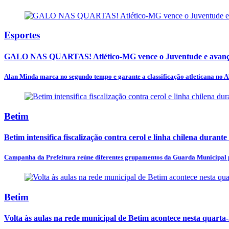
Esportes
GALO NAS QUARTAS! Atlético-MG vence o Juventude e avança
Alan Minda marca no segundo tempo e garante a classificação atleticana no A
Betim
Betim intensifica fiscalização contra cerol e linha chilena durante
Campanha da Prefeitura reúne diferentes grupamentos da Guarda Municipal pa
Betim
Volta às aulas na rede municipal de Betim acontece nesta quarta-f