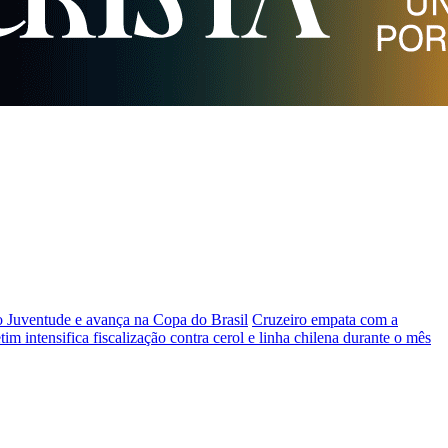
ventude e avança na Copa do Brasil
Cruzeiro empata com a
tim intensifica fiscalização contra cerol e linha chilena durante o mês