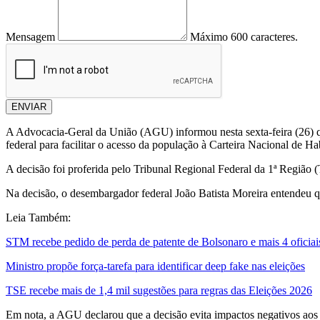
Mensagem
Máximo 600 caracteres.
ENVIAR
A Advocacia-Geral da União (AGU) informou nesta sexta-feira (26) q
federal para facilitar o acesso da população à Carteira Nacional de H
A decisão foi proferida pelo Tribunal Regional Federal da 1ª Região
Na decisão, o desembargador federal João Batista Moreira entendeu q
Leia Também:
STM recebe pedido de perda de patente de Bolsonaro e mais 4 oficiai
Ministro propõe força-tarefa para identificar deep fake nas eleições
TSE recebe mais de 1,4 mil sugestões para regras das Eleições 2026
Em nota, a AGU declarou que a decisão evita impactos negativos aos m