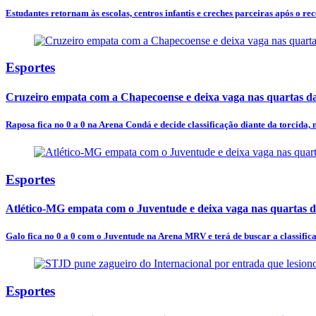
Estudantes retornam às escolas, centros infantis e creches parceiras após o rec
Esportes
Cruzeiro empata com a Chapecoense e deixa vaga nas quartas d
Raposa fica no 0 a 0 na Arena Condá e decide classificação diante da torcida,
Esportes
Atlético-MG empata com o Juventude e deixa vaga nas quartas d
Galo fica no 0 a 0 com o Juventude na Arena MRV e terá de buscar a classific
Esportes