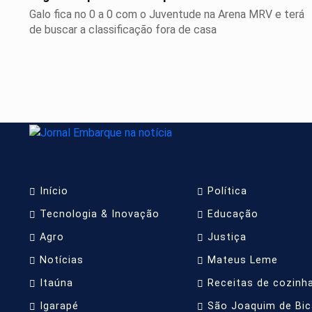
Galo fica no 0 a 0 com o Juventude na Arena MRV e terá
de buscar a classificação fora de casa
Início
Política
Tecnologia & Inovação
Educação
Agro
Justiça
Notícias
Mateus Leme
Itaúna
Receitas de cozinha
Igarapé
São Joaquim de Bic