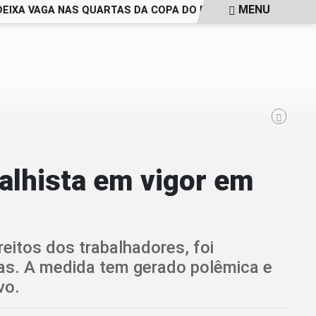
MENU
XA VAGA NAS QUARTAS DA COPA DO BRASIL EM ABERTO
GA
balhista em vigor em
eitos dos trabalhadores, foi
as. A medida tem gerado polêmica e
vo.