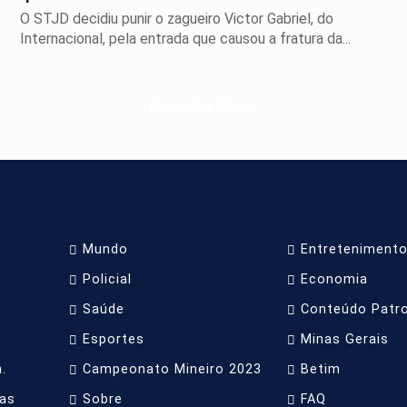
O STJD decidiu punir o zagueiro Victor Gabriel, do
Internacional, pela entrada que causou a fratura da...
Descubra Mais
Mundo
Entreteniment
Policial
Economia
Saúde
Conteúdo Patr
Esportes
Minas Gerais
.
Campeonato Mineiro 2023
Betim
as
Sobre
FAQ