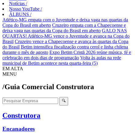
Notícias
/
Nosso YouTube
/
ÁLBUNS
/
Atlético-MG empata com o Juventude e deixa vaga nas quartas da
Copa do Brasil em aberto
Cruzeiro empata com a Chapecoense e
deixa vaga nas quartas da Copa do Brasil em aberto
GALO NAS
QUARTAS! Atlético-MG vence o Juventude e avança na Copa do
Brasil
Cruzeiro vence a Chapecoense e avança às quartas da Copa
do Brasil
Betim intensifica fiscalização contra cerol e linha chilena
durante o mês de agosto
Expo Betim Cristã 2026 reúne música, fé e
celebração em dois dias de programação
Volta às aulas na rede
municipal de Betim acontece nesta quarta-feira (5)
EM ALTA
MENU
/Guia Comercial
Construtora
🔍
Construtora
Encanadores