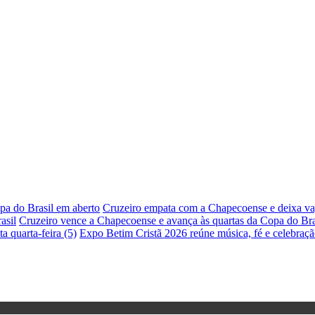
pa do Brasil em aberto
Cruzeiro empata com a Chapecoense e deixa vag
asil
Cruzeiro vence a Chapecoense e avança às quartas da Copa do Bra
a quarta-feira (5)
Expo Betim Cristã 2026 reúne música, fé e celebraç