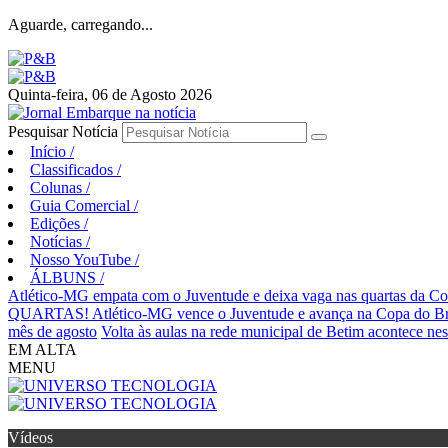
Aguarde, carregando...
Quinta-feira, 06 de Agosto 2026
Pesquisar Notícia
Início
/
Classificados
/
Colunas
/
Guia Comercial
/
Edições
/
Notícias
/
Nosso YouTube
/
ÁLBUNS
/
Atlético-MG empata com o Juventude e deixa vaga nas quartas da Co
QUARTAS! Atlético-MG vence o Juventude e avança na Copa do Br
mês de agosto
Volta às aulas na rede municipal de Betim acontece nest
EM ALTA
MENU
Vídeos