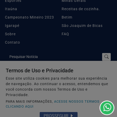
Esportes
Minas Gerais
Itaúna
Receitas de cozinha.
Campeonato Mineiro 2023
Betim
Igarapé
São Joaquim de Bicas
Sobre
FAQ
Contato
Pesquisar Notícia
Termos de Uso e Privacidade
Embarque na Notícia
Esse site utiliza cookies para melhorar sua experiência
de navegação. Ao continuar o acesso, entendemos que
Termos de Uso e Privacidade
você concorda com nossos Termos de Uso e
Privacidade.
PARA MAIS INFORMAÇÕES,
ACESSE NOSSOS TERMOS
CLICANDO AQUI
PROSSEGUIR