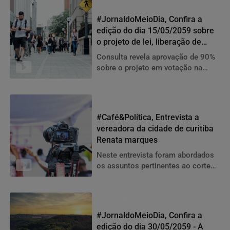
Jornal do meio dia
#JornaldoMeioDia, Confira a
edição do dia 15/05/2059 sobre
o projeto de lei, liberação de
recursos e muito mais.
Consulta revela aprovação de 90%
sobre o projeto em votação na
câmara municipal, veja também que
a liberação de recursos
Café & Política
#Café&Política, Entrevista a
vereadora da cidade de curitiba
Renata marques
Neste entrevista foram abordados
os assuntos pertinentes ao corte
nos gastos públicos e a
inauguração da nova escola
Jornal do meio dia
#JornaldoMeioDia, Confira a
edição do dia 30/05/2059 - A