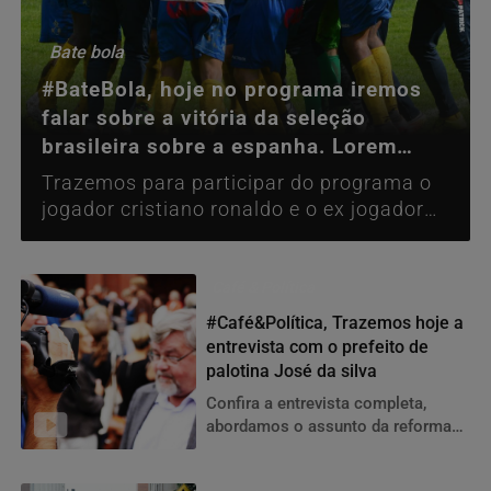
Bate bola
#BateBola, hoje no programa iremos
falar sobre a vitória da seleção
brasileira sobre a espanha. Lorem
Ipsum is simply du
Trazemos para participar do programa o
jogador cristiano ronaldo e o ex jogador
kaka, esta edição também contará com...
Café & Política
#Café&Política, Trazemos hoje a
entrevista com o prefeito de
palotina José da silva
Confira a entrevista completa,
abordamos o assunto da reforma
que esta sendo realizada no lago
municipal