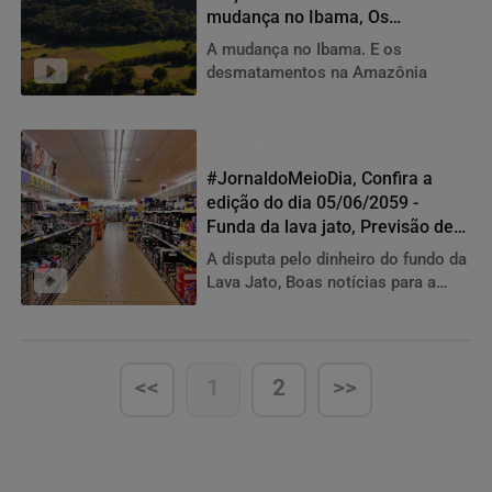
mudança no Ibama, Os
desmatamentos na Amazônia,
A mudança no Ibama. E os
Eleições
desmatamentos na Amazônia
Jornal do meio dia
#JornaldoMeioDia, Confira a
edição do dia 05/06/2059 -
Funda da lava jato, Previsão de
crescimento da economia
A disputa pelo dinheiro do fundo da
Lava Jato, Boas notícias para a
economia brasileira
<<
1
2
>>