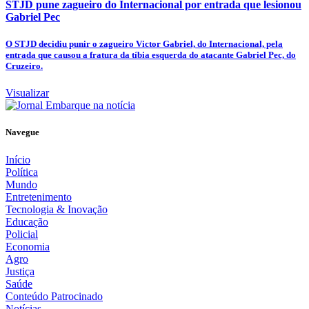
STJD pune zagueiro do Internacional por entrada que lesionou
Gabriel Pec
O STJD decidiu punir o zagueiro Victor Gabriel, do Internacional, pela
entrada que causou a fratura da tíbia esquerda do atacante Gabriel Pec, do
Cruzeiro.
Visualizar
Navegue
Início
Política
Mundo
Entretenimento
Tecnologia & Inovação
Educação
Policial
Economia
Agro
Justiça
Saúde
Conteúdo Patrocinado
Notícias