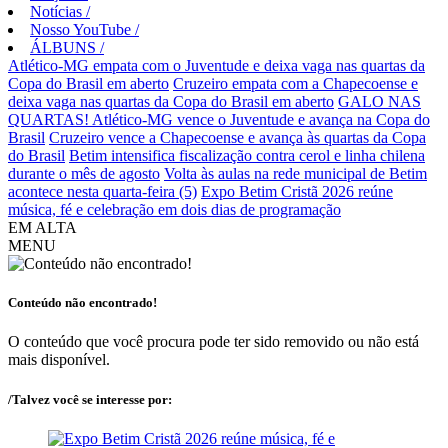
Notícias
/
Nosso YouTube
/
ÁLBUNS
/
Atlético-MG empata com o Juventude e deixa vaga nas quartas da
Copa do Brasil em aberto
Cruzeiro empata com a Chapecoense e
deixa vaga nas quartas da Copa do Brasil em aberto
GALO NAS
QUARTAS! Atlético-MG vence o Juventude e avança na Copa do
Brasil
Cruzeiro vence a Chapecoense e avança às quartas da Copa
do Brasil
Betim intensifica fiscalização contra cerol e linha chilena
durante o mês de agosto
Volta às aulas na rede municipal de Betim
acontece nesta quarta-feira (5)
Expo Betim Cristã 2026 reúne
música, fé e celebração em dois dias de programação
EM ALTA
MENU
Conteúdo não encontrado!
O conteúdo que você procura pode ter sido removido ou não está
mais disponível.
/Talvez você se interesse por: