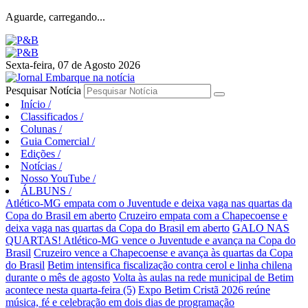
Aguarde, carregando...
Sexta-feira, 07 de Agosto 2026
Pesquisar Notícia
Início
/
Classificados
/
Colunas
/
Guia Comercial
/
Edições
/
Notícias
/
Nosso YouTube
/
ÁLBUNS
/
Atlético-MG empata com o Juventude e deixa vaga nas quartas da
Copa do Brasil em aberto
Cruzeiro empata com a Chapecoense e
deixa vaga nas quartas da Copa do Brasil em aberto
GALO NAS
QUARTAS! Atlético-MG vence o Juventude e avança na Copa do
Brasil
Cruzeiro vence a Chapecoense e avança às quartas da Copa
do Brasil
Betim intensifica fiscalização contra cerol e linha chilena
durante o mês de agosto
Volta às aulas na rede municipal de Betim
acontece nesta quarta-feira (5)
Expo Betim Cristã 2026 reúne
música, fé e celebração em dois dias de programação