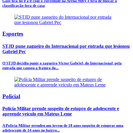
Galo fica no 0 a 0 com o Juventude na Arena MRV e terá de buscar a
classificação fora de casa
Esportes
STJD pune zagueiro do Internacional por entrada que lesionou
Gabriel Pec
O STJD decidiu punir o zagueiro Victor Gabriel, do Internacional, pela
entrada que causou a fratura da...
Policial
Polícia Militar prende suspeito de estupro de adolescente e
apreende veículo em Mateus Leme
A Polícia Militar prendeu um jovem de 18 anos suspeito de estuprar uma
adolescente de 14 anos no bairro...