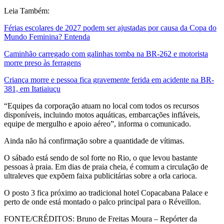
Leia Também:
Férias escolares de 2027 podem ser ajustadas por causa da Copa do
Mundo Feminina? Entenda
Caminhão carregado com galinhas tomba na BR-262 e motorista
morre preso às ferragens
Criança morre e pessoa fica gravemente ferida em acidente na BR-
381, em Itatiaiuçu
“Equipes da corporação atuam no local com todos os recursos
disponíveis, incluindo motos aquáticas, embarcações infláveis,
equipe de mergulho e apoio aéreo”, informa o comunicado.
Ainda não há confirmação sobre a quantidade de vítimas.
O sábado está sendo de sol forte no Rio, o que levou bastante
pessoas à praia. Em dias de praia cheia, é comum a circulação de
ultraleves que expõem faixa publicitárias sobre a orla carioca.
O posto 3 fica próximo ao tradicional hotel Copacabana Palace e
perto de onde está montado o palco principal para o Réveillon.
FONTE/CRÉDITOS:
Bruno de Freitas Moura – Repórter da