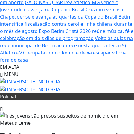
em aberto
GALO NAS QUARTAS! Atlético-MG vence o
Juventude e avança na Copa do Brasil
Cruzeiro vence a
Chapecoense e avança às quartas da Copa do Brasil
Betim
intensifica fiscalização contra cerol e linha chilena durante
o mês de agosto
Expo Betim Cristã 2026 reúne música, fé e
celebração em dois dias de programação
Volta às aulas na
rede municipal de Betim acontece nesta quarta-feira (5)
Atlético-MG empata com o Remo e deixa escapar vitória
fora de casa
EM ALTA
MENU
Policial