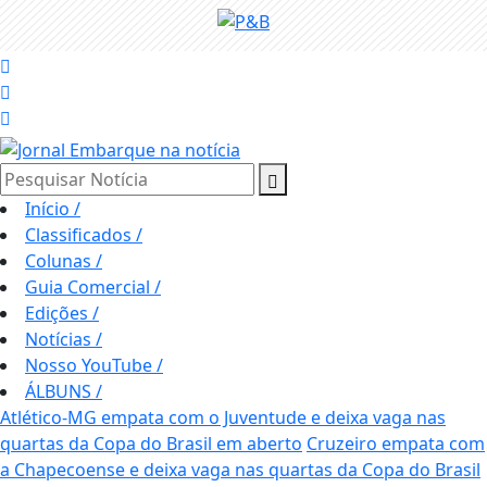
Pesquisar Notícia
Início
/
Classificados
/
Colunas
/
Guia Comercial
/
Edições
/
Notícias
/
Nosso YouTube
/
ÁLBUNS
/
Atlético-MG empata com o Juventude e deixa vaga nas
quartas da Copa do Brasil em aberto
Cruzeiro empata com
a Chapecoense e deixa vaga nas quartas da Copa do Brasil