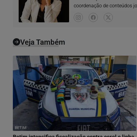
coordenação de conteúdos jor
locais,...
Veja Também
BETIM
Betim intensifica fiscalização contra cerol e linha