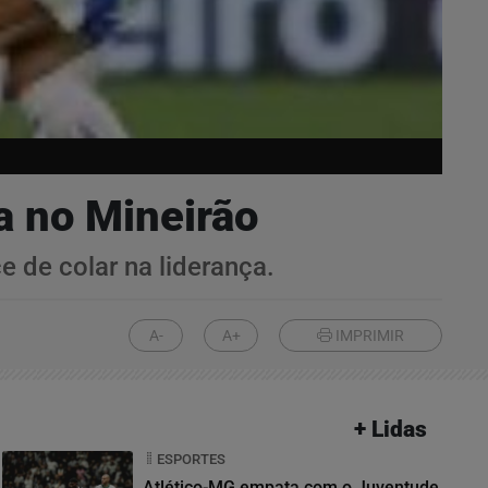
a no Mineirão
e de colar na liderança.
A-
A+
IMPRIMIR
+ Lidas
ESPORTES
Atlético-MG empata com o Juventude