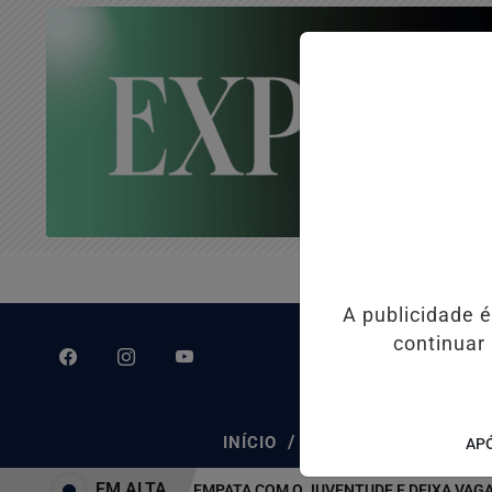
A publicidade 
continuar
/
/
INÍCIO
CLASSIFICADOS
APÓ
EM ALTA
ATLÉTICO-MG EMPATA COM O JUVENTUDE E DEIXA VAGA NAS 