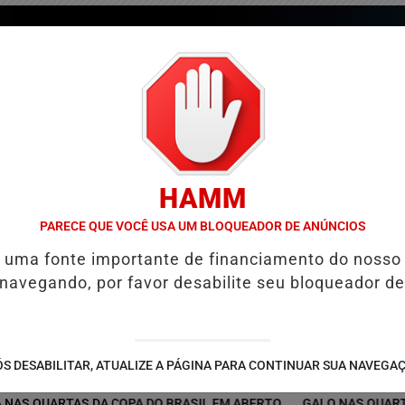
HAMM
PARECE QUE VOCÊ USA UM BLOQUEADOR DE ANÚNCIOS
é uma fonte importante de financiamento do nosso
 navegando, por favor desabilite seu bloqueador de
/
/
/
COLUNAS
GUIA COMERCIAL
EDIÇÕES
NOTÍCIAS
S DESABILITAR, ATUALIZE A PÁGINA PARA CONTINUAR SUA NAVEGA
QUARTAS DA COPA DO BRASIL EM ABERTO
GALO NAS QUARTAS! AT