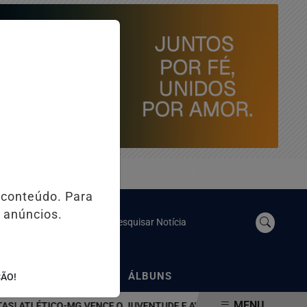
QUINTA-FEIRA, 06 DE AGOSTO 2026
 conteúdo. Para
 anúncios.
Pesquisar Notícia
/
/
NOSSO YOUTUBE
ÁLBUNS
ÇÃO!
MENU
LÉTICO-MG VENCE O JUVENTUDE E AVANÇA NA COPA DO BRASIL