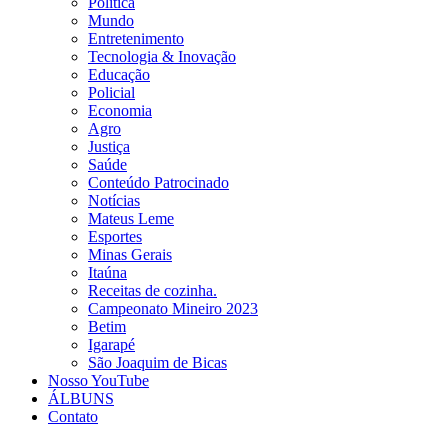
Política
Mundo
Entretenimento
Tecnologia & Inovação
Educação
Policial
Economia
Agro
Justiça
Saúde
Conteúdo Patrocinado
Notícias
Mateus Leme
Esportes
Minas Gerais
Itaúna
Receitas de cozinha.
Campeonato Mineiro 2023
Betim
Igarapé
São Joaquim de Bicas
Nosso YouTube
ÁLBUNS
Contato