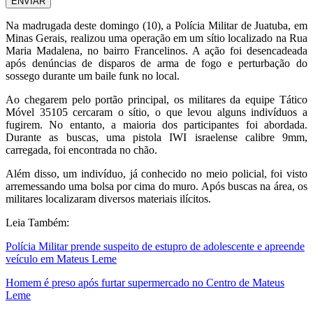
ENVIAR
Na madrugada deste domingo (10), a Polícia Militar de Juatuba, em
Minas Gerais, realizou uma operação em um sítio localizado na Rua
Maria Madalena, no bairro Francelinos. A ação foi desencadeada
após denúncias de disparos de arma de fogo e perturbação do
sossego durante um baile funk no local.
Ao chegarem pelo portão principal, os militares da equipe Tático
Móvel 35105 cercaram o sítio, o que levou alguns indivíduos a
fugirem. No entanto, a maioria dos participantes foi abordada.
Durante as buscas, uma pistola IWI israelense calibre 9mm,
carregada, foi encontrada no chão.
Além disso, um indivíduo, já conhecido no meio policial, foi visto
arremessando uma bolsa por cima do muro. Após buscas na área, os
militares localizaram diversos materiais ilícitos.
Leia Também:
Polícia Militar prende suspeito de estupro de adolescente e apreende
veículo em Mateus Leme
Homem é preso após furtar supermercado no Centro de Mateus
Leme