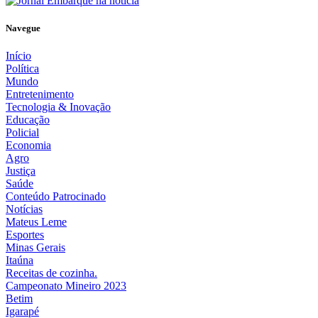
Navegue
Início
Política
Mundo
Entretenimento
Tecnologia & Inovação
Educação
Policial
Economia
Agro
Justiça
Saúde
Conteúdo Patrocinado
Notícias
Mateus Leme
Esportes
Minas Gerais
Itaúna
Receitas de cozinha.
Campeonato Mineiro 2023
Betim
Igarapé