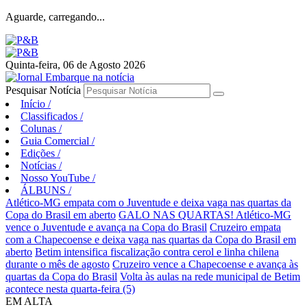
Aguarde, carregando...
Quinta-feira, 06 de Agosto 2026
Pesquisar Notícia
Início
/
Classificados
/
Colunas
/
Guia Comercial
/
Edições
/
Notícias
/
Nosso YouTube
/
ÁLBUNS
/
Atlético-MG empata com o Juventude e deixa vaga nas quartas da
Copa do Brasil em aberto
GALO NAS QUARTAS! Atlético-MG
vence o Juventude e avança na Copa do Brasil
Cruzeiro empata
com a Chapecoense e deixa vaga nas quartas da Copa do Brasil em
aberto
Betim intensifica fiscalização contra cerol e linha chilena
durante o mês de agosto
Cruzeiro vence a Chapecoense e avança às
quartas da Copa do Brasil
Volta às aulas na rede municipal de Betim
acontece nesta quarta-feira (5)
EM ALTA