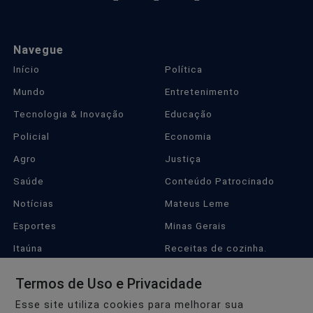
Navegue
Início
Política
Mundo
Entretenimento
Tecnologia & Inovação
Educação
Policial
Economia
Agro
Justiça
Saúde
Conteúdo Patrocinado
Notícias
Mateus Leme
Esportes
Minas Gerais
Itaúna
Receitas de cozinha.
Campeonato Mineiro 2023
Betim
Termos de Uso e Privacidade
Igarapé
São Joaquim de Bicas
Esse site utiliza cookies para melhorar sua