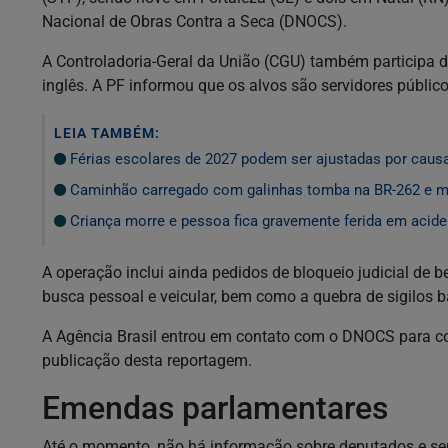
Nacional de Obras Contra a Seca (DNOCS).
A Controladoria-Geral da União (CGU) também participa d
inglês. A PF informou que os alvos são servidores públic
LEIA TAMBÉM:
Férias escolares de 2027 podem ser ajustadas por cau
Caminhão carregado com galinhas tomba na BR-262 e mo
Criança morre e pessoa fica gravemente ferida em aciden
A operação inclui ainda pedidos de bloqueio judicial de be
busca pessoal e veicular, bem como a quebra de sigilos ban
A Agência Brasil entrou em contato com o DNOCS para co
publicação desta reportagem.
Emendas parlamentares
Até o momento, não há informação sobre deputados e s