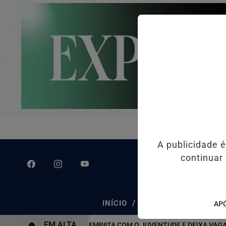
A publicidade 
continuar
/
/
INÍCIO
CLASSIFICADOS
APÓ
EM ALTA
ATLÉTICO-MG EMPATA COM O JUVENTUDE E DEIXA VAGA NAS Q