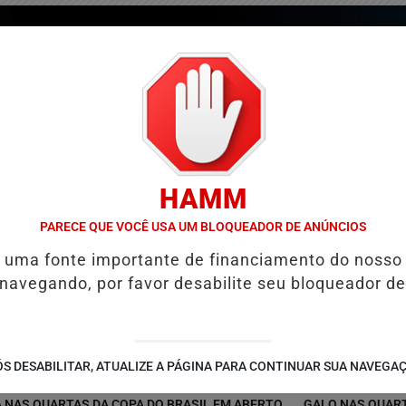
HAMM
PARECE QUE VOCÊ USA UM BLOQUEADOR DE ANÚNCIOS
é uma fonte importante de financiamento do nosso
 navegando, por favor desabilite seu bloqueador de
/
/
/
COLUNAS
GUIA COMERCIAL
EDIÇÕES
NOTÍCIAS
S DESABILITAR, ATUALIZE A PÁGINA PARA CONTINUAR SUA NAVEGA
UARTAS DA COPA DO BRASIL EM ABERTO
GALO NAS QUARTAS! ATL