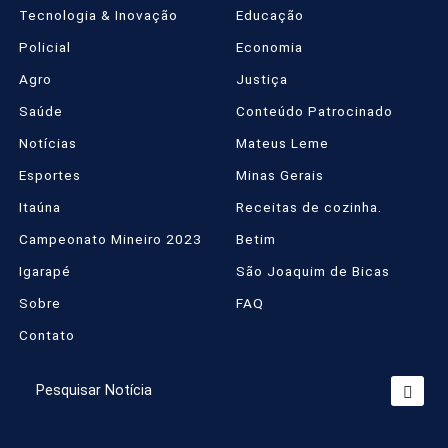
Tecnologia & Inovação
Educação
Policial
Economia
Agro
Justiça
Saúde
Conteúdo Patrocinado
Notícias
Mateus Leme
Esportes
Minas Gerais
Itaúna
Receitas de cozinha.
Campeonato Mineiro 2023
Betim
Igarapé
São Joaquim de Bicas
Sobre
FAQ
Contato
Termos de Uso e Privacidade
Esse site utiliza cookies para melhorar sua
experiência de navegação. Ao continuar o acesso,
Pesquisar Notícia
entendemos que você concorda com nossos
Termos de Uso e Privacidade.