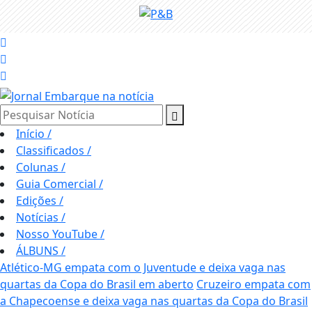
Pesquisar Notícia
Início
/
Classificados
/
Colunas
/
Guia Comercial
/
Edições
/
Notícias
/
Nosso YouTube
/
ÁLBUNS
/
Atlético-MG empata com o Juventude e deixa vaga nas
quartas da Copa do Brasil em aberto
Cruzeiro empata com
a Chapecoense e deixa vaga nas quartas da Copa do Brasil