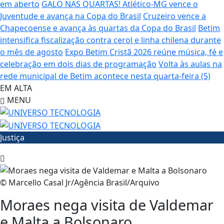
em aberto
GALO NAS QUARTAS! Atlético-MG vence o
Juventude e avança na Copa do Brasil
Cruzeiro vence a
Chapecoense e avança às quartas da Copa do Brasil
Betim
intensifica fiscalização contra cerol e linha chilena durante
o mês de agosto
Expo Betim Cristã 2026 reúne música, fé e
celebração em dois dias de programação
Volta às aulas na
rede municipal de Betim acontece nesta quarta-feira (5)
EM ALTA
MENU
Justiça
© Marcello Casal Jr/Agência Brasil/Arquivo
Moraes nega visita de Valdemar
e Malta a Bolsonaro