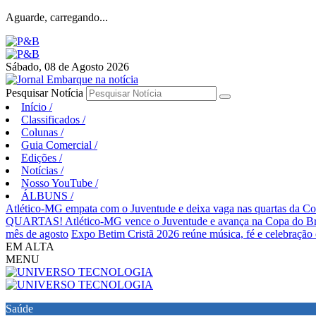
Aguarde, carregando...
Sábado, 08 de Agosto 2026
Pesquisar Notícia
Início
/
Classificados
/
Colunas
/
Guia Comercial
/
Edições
/
Notícias
/
Nosso YouTube
/
ÁLBUNS
/
Atlético-MG empata com o Juventude e deixa vaga nas quartas da Co
QUARTAS! Atlético-MG vence o Juventude e avança na Copa do Br
mês de agosto
Expo Betim Cristã 2026 reúne música, fé e celebração
EM ALTA
MENU
Saúde