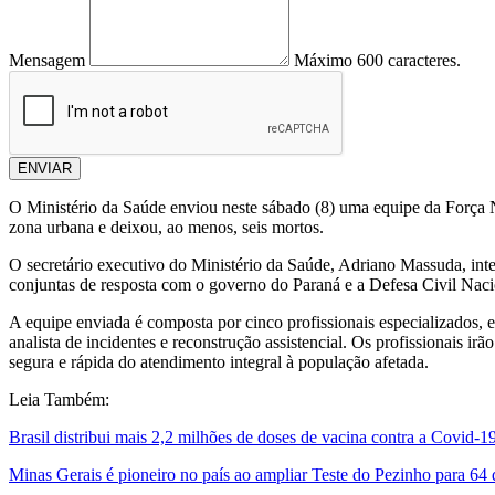
Mensagem
Máximo 600 caracteres.
ENVIAR
O Ministério da Saúde enviou neste sábado (8) uma equipe da Força 
zona urbana e deixou, ao menos, seis mortos.
O secretário executivo do Ministério da Saúde, Adriano Massuda, integ
conjuntas de resposta com o governo do Paraná e a Defesa Civil Naci
A equipe enviada é composta por cinco profissionais especializados, e
analista de incidentes e reconstrução assistencial. Os profissionais irã
segura e rápida do atendimento integral à população afetada.
Leia Também:
Brasil distribui mais 2,2 milhões de doses de vacina contra a Covid-1
Minas Gerais é pioneiro no país ao ampliar Teste do Pezinho para 64