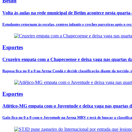
Betim
Volta às aulas na rede municipal de Betim acontece nesta quarta-f
Estudantes retornam às escolas, centros infantis e creches parceiras após o rec
Esportes
Cruzeiro empata com a Chapecoense e deixa vaga nas quartas d
Raposa fica no 0 a 0 na Arena Condá e decide classificação diante da torcida,
Esportes
Atlético-MG empata com o Juventude e deixa vaga nas quartas d
Galo fica no 0 a 0 com o Juventude na Arena MRV e terá de buscar a classific