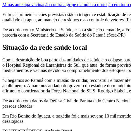
Minas antecipa vacinação contra a gripe e amplia a proteção em todo 
Entre as primeiras ações previstas estão a triagem e estabilização de f
qualidade da água, ao manejo de resíduos e ao controle de vetores. T
De acordo com o Ministério da Saúde, caso a situação demande, a Fo
parceria com a Secretaria de Estado da Saúde do Paraná (Sesa-PR).
Situação da rede saúde local
Com a destruição de boa parte das unidades de saúde e o colapso par
o Hospital Regional de Laranjeiras do Sul, que atua, de forma provis
medicamentos e vacinas devido ao comprometimento dos estoques loc
“Chegamos ao Paraná com a missão de cuidar, reconstruir e trazer afe
acolhimento. Atuaremos ao lado do governo do estado e do município 
afirmou o coordenador da Força Nacional do SUS, Rodrigo Stabeli, 
De acordo com dados da Defesa Civil do Paraná e do Centro Nacional
pessoas afetadas.
Em Rio Bonito do Iguaçu, a tragédia foi a mais severa: 10 mil morad
desalojadas.