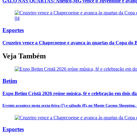
GALO NAS QUARTAS! Atlético-MG vence o Juventude e avança
04
Esportes
Cruzeiro vence a Chapecoense e avança às quartas da Copa do B
Veja Também
Betim
Expo Betim Cristã 2026 reúne música, fé e celebração em dois d
Evento acontece nesta sexta-feira (7) e sábado (8), no Monte Carmo Shopping, 
Esportes