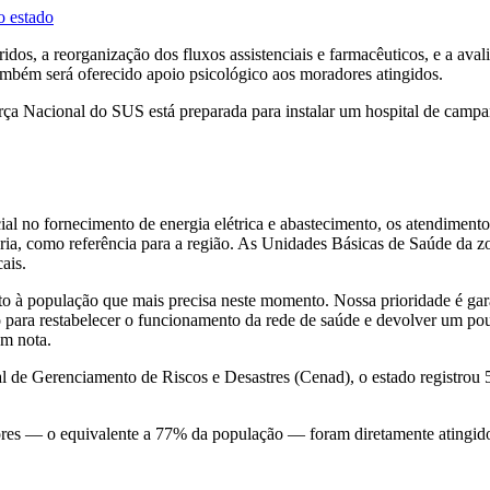
o estado
eridos, a reorganização dos fluxos assistenciais e farmacêuticos, e a ava
ambém será oferecido apoio psicológico aos moradores atingidos.
rça Nacional do SUS está preparada para instalar um hospital de campa
cial no fornecimento de energia elétrica e abastecimento, os atendime
ória, como referência para a região. As Unidades Básicas de Saúde da z
ais.
to à população que mais precisa neste momento. Nossa prioridade é gara
para restabelecer o funcionamento da rede de saúde e devolver um pou
em nota.
 de Gerenciamento de Riscos e Desastres (Cenad), o estado registrou 
ores — o equivalente a 77% da população — foram diretamente atingido