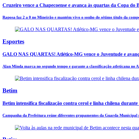
Cruzeiro vence a Chapecoense e avança às quartas da Copa do B
Raposa faz 2 a 0 no Mineirão e mantém vivo o sonho do sétimo título da comp
Esportes
GALO NAS QUARTAS! Atlético-MG vence o Juventude e avança
Alan Minda marca no segundo tempo e garante a classificação atleticana no A
Betim
Betim intensifica fiscalização contra cerol e linha chilena durante
Campanha da Prefeitura reúne diferentes grupamentos da Guarda Municipal pa