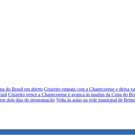
pa do Brasil em aberto
Cruzeiro empata com a Chapecoense e deixa vag
asil
Cruzeiro vence a Chapecoense e avança às quartas da Copa do Bra
 em dois dias de programação
Volta às aulas na rede municipal de Betim