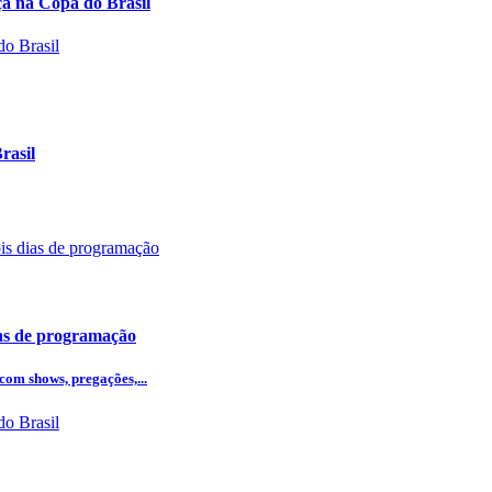
 na Copa do Brasil
rasil
ias de programação
com shows, pregações,...