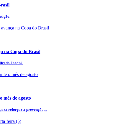
rasil
etição.
 na Copa do Brasil
lfredo Jaconi.
 o mês de agosto
ra reforçar a prevenção,...