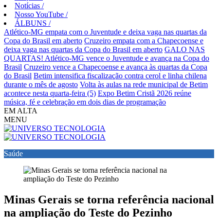
Notícias
/
Nosso YouTube
/
ÁLBUNS
/
Atlético-MG empata com o Juventude e deixa vaga nas quartas da
Copa do Brasil em aberto
Cruzeiro empata com a Chapecoense e
deixa vaga nas quartas da Copa do Brasil em aberto
GALO NAS
QUARTAS! Atlético-MG vence o Juventude e avança na Copa do
Brasil
Cruzeiro vence a Chapecoense e avança às quartas da Copa
do Brasil
Betim intensifica fiscalização contra cerol e linha chilena
durante o mês de agosto
Volta às aulas na rede municipal de Betim
acontece nesta quarta-feira (5)
Expo Betim Cristã 2026 reúne
música, fé e celebração em dois dias de programação
EM ALTA
MENU
Saúde
Minas Gerais se torna referência nacional
na ampliação do Teste do Pezinho