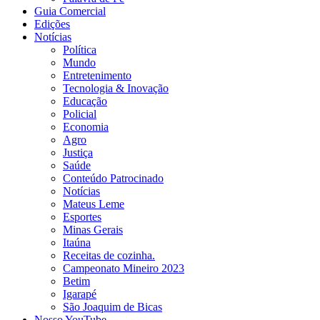
Guia Comercial
Edições
Notícias
Política
Mundo
Entretenimento
Tecnologia & Inovação
Educação
Policial
Economia
Agro
Justiça
Saúde
Conteúdo Patrocinado
Notícias
Mateus Leme
Esportes
Minas Gerais
Itaúna
Receitas de cozinha.
Campeonato Mineiro 2023
Betim
Igarapé
São Joaquim de Bicas
Nosso YouTube