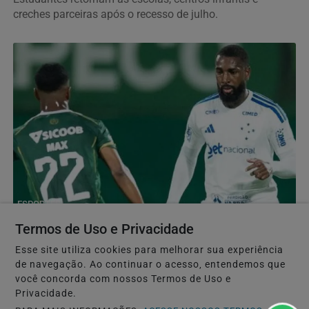
creches parceiras após o recesso de julho.
ESPORTES
Cruzeiro empata com a Chapecoense e deixa vaga
Termos de Uso e Privacidade
nas quartas da Copa do Brasil em aberto
Esse site utiliza cookies para melhorar sua experiência
Raposa fica no 0 a 0 na Arena Condá e decide
de navegação. Ao continuar o acesso, entendemos que
classificação diante da torcida, no Mineirão
você concorda com nossos Termos de Uso e
Privacidade.