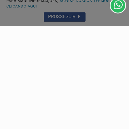
PARA MAIS INFORMAÇÕES,
ACESSE NOSSOS TERMOS
CLICANDO AQUI
PROSSEGUIR
ESPORTES
Atlético-MG empata com o Juventude e deixa
vaga nas quartas da Copa do Brasil em aberto
Galo fica no 0 a 0 com o Juventude na Arena MRV e terá
de buscar a classificação fora de casa